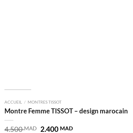
ACCUEIL
/
MONTRES TISSOT
Montre Femme TISSOT – design marocain
Le
Le
4.500
2.400
MAD
MAD