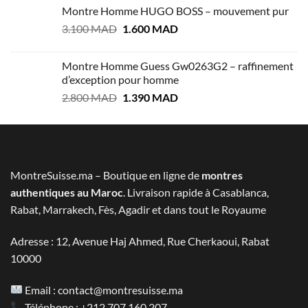
Montre Homme HUGO BOSS – mouvement pur
initial
actuel
Le
Le
3.100
MAD
était :
1.600
MAD
est :
prix
prix
2.999 MAD.
1.400 MAD.
initial
actuel
Montre Homme Guess Gw0263G2 – raffinement
était :
est :
d’exception pour homme
3.100 MAD.
1.600 MAD.
Le
Le
2.800
MAD
1.390
MAD
prix
prix
initial
actuel
était :
est :
2.800 MAD.
1.390 MAD.
MontreSuisse.ma – Boutique en ligne de
montres
authentiques au Maroc
. Livraison rapide à Casablanca,
Rabat, Marrakech, Fès, Agadir et dans tout le Royaume
Adresse : 12, Avenue Haj Ahmed, Rue Cherkaoui, Rabat
10000
Email :
contact@montresuisse.ma
Téléphone :
+212 707 160 207