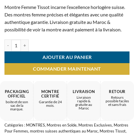
prix
prix
Montre Femme Tissot incarne l’excellence horlogère suisse.
initial
actuel
Des montres femme précises et élégantes avec une qualité
était :
est :
authentique garantie. Livraison gratuite au Maroc &
4.500 MAD.
2.400 MAD.
possibilité de voir la montre avant paiement à la livraison.
quantité de Montre Femme TISSOT – design marocain
AJOUTER AU PANIER
COMMANDER MAINTENANT
PACKAGING
MONTRE
LIVRAISON
RETOUR
OFFICIEL
CERTIFIÉ
Livraison
Retours
rapide &
possible faciles
boite et de son
Garantie de 24
gratuite au
et sans frais
sac de la
mois.
Maroc
marque.
Catégories :
MONTRES
,
Montres en Solde
,
Montres Exclusives
,
Montres
Pour Femmes
,
montres suisses authentiques au Maroc
,
Montres Tissot
,