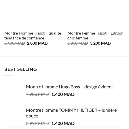
Montre Homme Tissot – qualité
Montre Femme Tissot – Édition
tendance de confiance
chic femme
Le
Le
Le
Le
5.400
MAD
2.800
MAD
5.300
MAD
3.200
MAD
prix
prix
prix
prix
initial
actuel
initial
actuel
était :
est :
était :
est :
5.400 MAD.
2.800 MAD.
5.300 MAD.
3.200 MA
BEST SELLING
Montre Homme Hugo Boss – design évident
Le
Le
4.900
MAD
1.400
MAD
prix
prix
initial
actuel
Montre Homme TOMMY HILFIGER – lumière
était :
est :
douce
4.900 MAD.
1.400 MAD.
Le
Le
2.999
MAD
1.400
MAD
prix
prix