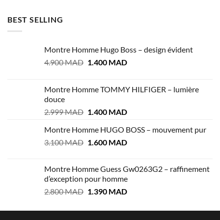
2.800 MAD.
1.700 MAD.
BEST SELLING
Montre Homme Hugo Boss – design évident
Le
Le
4.900
MAD
1.400
MAD
prix
prix
initial
actuel
Montre Homme TOMMY HILFIGER – lumière
était :
est :
douce
4.900 MAD.
1.400 MAD.
Le
Le
2.999
MAD
1.400
MAD
prix
prix
Montre Homme HUGO BOSS – mouvement pur
initial
actuel
Le
Le
3.100
MAD
était :
1.600
MAD
est :
prix
prix
2.999 MAD.
1.400 MAD.
initial
actuel
Montre Homme Guess Gw0263G2 – raffinement
était :
est :
d’exception pour homme
3.100 MAD.
1.600 MAD.
Le
Le
2.800
MAD
1.390
MAD
prix
prix
initial
actuel