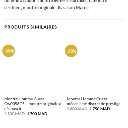
homme à Nador , montre livrée à Marrakech , montre
certifiée , montre originale , livraison Maroc
PRODUITS SIMILAIRES
-39%
-38%
Montre Homme Guess
Montre Homme Guess –
Gw0056G5 – montre originale à
mécanisme discret de prestige
découvrir
Le
Le
2.800
MAD
1.750
MAD
prix
prix
Le
Le
2.800
MAD
1.700
MAD
initial
actuel
prix
prix
était :
est :
initial
actuel
2.800 MAD.
1.750 MA
était :
est :