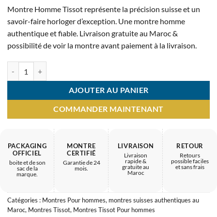
prix
prix
Montre Homme Tissot représente la précision suisse et un
initial
actuel
savoir-faire horloger d’exception. Une montre homme
était :
est :
authentique et fiable. Livraison gratuite au Maroc &
5.900 MAD.
2.800 MAD.
possibilité de voir la montre avant paiement à la livraison.
quantité de Montre Homme Tissot – montre d’exception de confiance
AJOUTER AU PANIER
COMMANDER MAINTENANT
PACKAGING
MONTRE
LIVRAISON
RETOUR
OFFICIEL
CERTIFIÉ
Livraison
Retours
rapide &
possible faciles
boite et de son
Garantie de 24
gratuite au
et sans frais
sac de la
mois.
Maroc
marque.
Catégories :
Montres Pour hommes
,
montres suisses authentiques au
Maroc
,
Montres Tissot
,
Montres Tissot Pour hommes