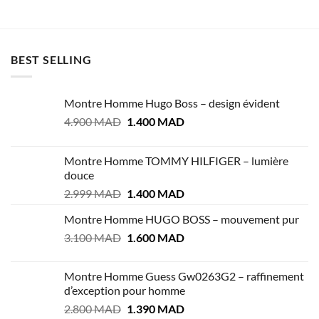
était :
est :
2.800 MAD.
1.300 MA
BEST SELLING
Montre Homme Hugo Boss – design évident
Le
Le
4.900
MAD
1.400
MAD
prix
prix
initial
actuel
Montre Homme TOMMY HILFIGER – lumière
était :
est :
douce
4.900 MAD.
1.400 MAD.
Le
Le
2.999
MAD
1.400
MAD
prix
prix
Montre Homme HUGO BOSS – mouvement pur
initial
actuel
Le
Le
3.100
MAD
était :
1.600
MAD
est :
prix
prix
2.999 MAD.
1.400 MAD.
initial
actuel
Montre Homme Guess Gw0263G2 – raffinement
était :
est :
d’exception pour homme
3.100 MAD.
1.600 MAD.
Le
Le
2.800
MAD
1.390
MAD