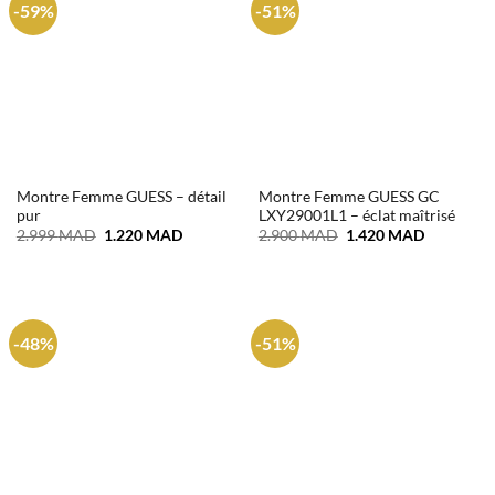
-59%
-51%
Montre Femme GUESS – détail
Montre Femme GUESS GC
pur
LXY29001L1 – éclat maîtrisé
Le
Le
Le
Le
2.999
MAD
1.220
MAD
2.900
MAD
1.420
MAD
prix
prix
prix
prix
initial
actuel
initial
actuel
était :
est :
était :
est :
2.999 MAD.
1.220 MAD.
2.900 MAD.
1.420 MA
-48%
-51%