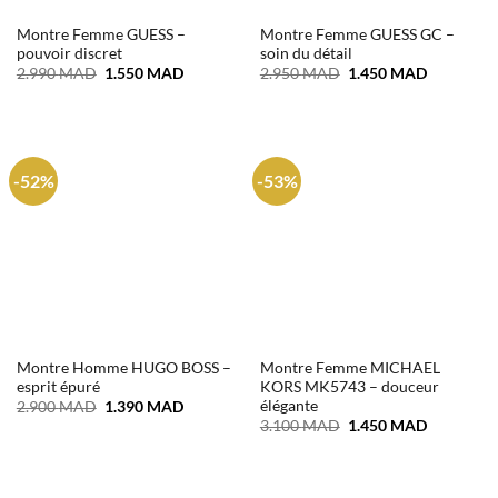
Montre Femme GUESS –
Montre Femme GUESS GC –
pouvoir discret
soin du détail
Le
Le
Le
Le
2.990
MAD
1.550
MAD
2.950
MAD
1.450
MAD
prix
prix
prix
prix
initial
actuel
initial
actuel
était :
est :
était :
est :
2.990 MAD.
1.550 MAD.
2.950 MAD.
1.450 MA
-52%
-53%
Montre Homme HUGO BOSS –
Montre Femme MICHAEL
esprit épuré
KORS MK5743 – douceur
élégante
Le
Le
2.900
MAD
1.390
MAD
prix
prix
Le
Le
3.100
MAD
1.450
MAD
initial
actuel
prix
prix
était :
est :
initial
actuel
2.900 MAD.
1.390 MAD.
était :
est :
3.100 MAD.
1.450 MA