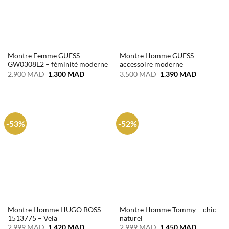
Montre Femme GUESS
Montre Homme GUESS –
GW0308L2 – féminité moderne
accessoire moderne
Le
Le
Le
Le
2.900
MAD
1.300
MAD
3.500
MAD
1.390
MAD
prix
prix
prix
prix
initial
actuel
initial
actuel
était :
est :
était :
est :
2.900 MAD.
1.300 MAD.
3.500 MAD.
1.390 MA
-53%
-52%
Montre Homme HUGO BOSS
Montre Homme Tommy – chic
1513775 – Vela
naturel
Le
Le
Le
Le
2.999
MAD
1.420
MAD
2.999
MAD
1.450
MAD