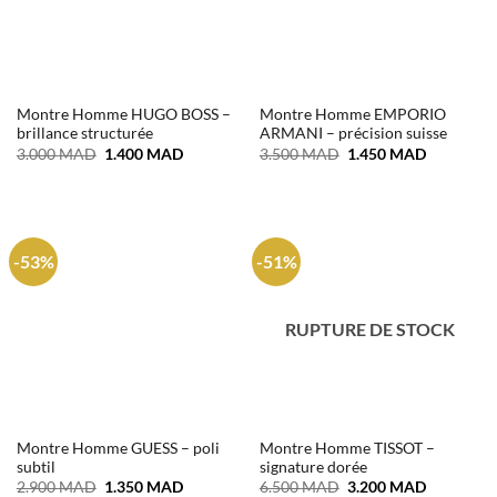
Montre Homme HUGO BOSS –
Montre Homme EMPORIO
brillance structurée
ARMANI – précision suisse
Le
Le
Le
Le
3.000
MAD
1.400
MAD
3.500
MAD
1.450
MAD
prix
prix
prix
prix
initial
actuel
initial
actuel
était :
est :
était :
est :
3.000 MAD.
1.400 MAD.
3.500 MAD.
1.450 MA
-53%
-51%
RUPTURE DE STOCK
Montre Homme GUESS – poli
Montre Homme TISSOT –
subtil
signature dorée
Le
Le
Le
Le
2.900
MAD
1.350
MAD
6.500
MAD
3.200
MAD