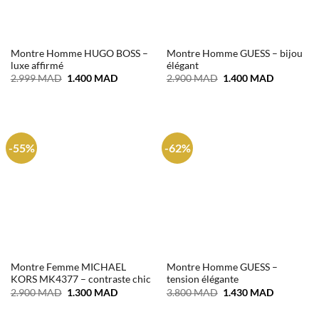
Montre Homme HUGO BOSS –
Montre Homme GUESS – bijou
luxe affirmé
élégant
Le
Le
Le
Le
2.999
MAD
1.400
MAD
2.900
MAD
1.400
MAD
prix
prix
prix
prix
initial
actuel
initial
actuel
était :
est :
était :
est :
2.999 MAD.
1.400 MAD.
2.900 MAD.
1.400 MA
-55%
-62%
Montre Femme MICHAEL
Montre Homme GUESS –
KORS MK4377 – contraste chic
tension élégante
Le
Le
Le
Le
2.900
MAD
1.300
MAD
3.800
MAD
1.430
MAD
prix
prix
prix
prix
initial
actuel
initial
actuel