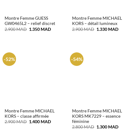
Montre Femme GUESS
Montre Femme MICHAEL
GW0465L2 – relief discret
KORS – détail lumineux
Le
Le
Le
Le
2.900
MAD
1.350
MAD
2.900
MAD
1.330
MAD
prix
prix
prix
prix
initial
actuel
initial
actuel
était :
est :
était :
est :
2.900 MAD.
1.350 MAD.
2.900 MAD.
1.330 MA
-52%
-54%
Montre Femme MICHAEL
Montre Femme MICHAEL
KORS – classe affirmée
KORS MK7229 – essence
féminine
Le
Le
2.900
MAD
1.400
MAD
prix
prix
Le
Le
2.800
MAD
1.300
MAD
initial
actuel
prix
prix
était :
est :
initial
actuel
2.900 MAD.
1.400 MAD.