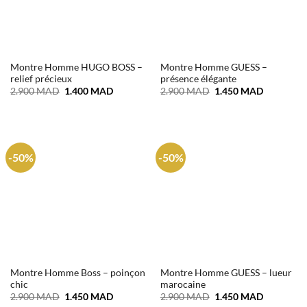
Montre Homme HUGO BOSS –
Montre Homme GUESS –
relief précieux
présence élégante
Le
Le
Le
Le
2.900
MAD
1.400
MAD
2.900
MAD
1.450
MAD
prix
prix
prix
prix
initial
actuel
initial
actuel
était :
est :
était :
est :
2.900 MAD.
1.400 MAD.
2.900 MAD.
1.450 MA
-50%
-50%
Montre Homme Boss – poinçon
Montre Homme GUESS – lueur
chic
marocaine
Le
Le
Le
Le
2.900
MAD
1.450
MAD
2.900
MAD
1.450
MAD
prix
prix
prix
prix