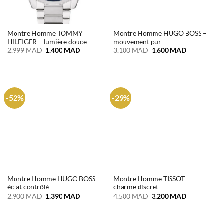
Montre Homme TOMMY
Montre Homme HUGO BOSS –
HILFIGER – lumière douce
mouvement pur
Le
Le
Le
Le
2.999
MAD
1.400
MAD
3.100
MAD
1.600
MAD
prix
prix
prix
prix
initial
actuel
initial
actuel
était :
est :
était :
est :
2.999 MAD.
1.400 MAD.
3.100 MAD.
1.600 MA
-52%
-29%
Montre Homme HUGO BOSS –
Montre Homme TISSOT –
éclat contrôlé
charme discret
Le
Le
Le
Le
2.900
MAD
1.390
MAD
4.500
MAD
3.200
MAD
prix
prix
prix
prix
initial
actuel
initial
actuel
était :
est :
était :
est :