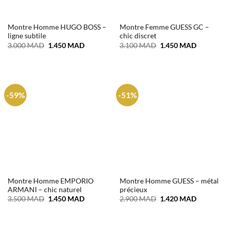
Montre Homme HUGO BOSS –
Montre Femme GUESS GC –
ligne subtile
chic discret
Le
Le
Le
Le
3.000
MAD
1.450
MAD
3.100
MAD
1.450
MAD
prix
prix
prix
prix
initial
actuel
initial
actuel
était :
est :
était :
est :
3.000 MAD.
1.450 MAD.
3.100 MAD.
1.450 MA
-59%
-51%
Montre Homme EMPORIO
Montre Homme GUESS – métal
ARMANI – chic naturel
précieux
Le
Le
Le
Le
3.500
MAD
1.450
MAD
2.900
MAD
1.420
MAD
prix
prix
prix
prix
initial
actuel
initial
actuel
était :
est :
était :
est :
3.500 MAD.
1.450 MAD.
2.900 MAD.
1.420 MA