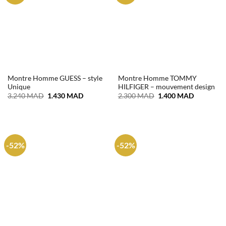
Montre Homme GUESS – style
Montre Homme TOMMY
Unique
HILFIGER – mouvement design
Le
Le
Le
Le
3.240
MAD
1.430
MAD
2.300
MAD
1.400
MAD
prix
prix
prix
prix
initial
actuel
initial
actuel
était :
est :
était :
est :
3.240 MAD.
1.430 MAD.
2.300 MAD.
1.400 MA
-52%
-52%