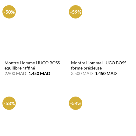
-50%
-59%
Montre Homme HUGO BOSS –
Montre Homme HUGO BOSS –
équilibre raffiné
forme précieuse
Le
Le
Le
Le
2.900
MAD
1.450
MAD
3.500
MAD
1.450
MAD
prix
prix
prix
prix
initial
actuel
initial
actuel
était :
est :
était :
est :
2.900 MAD.
1.450 MAD.
3.500 MAD.
1.450 MA
-53%
-54%