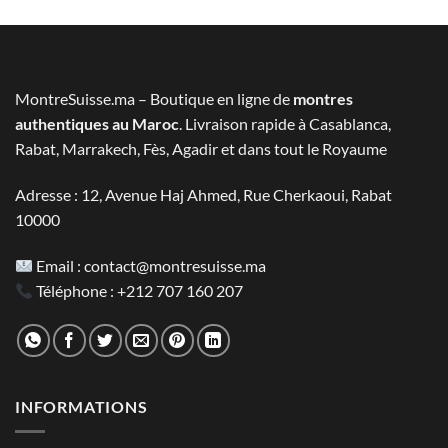
prix
prix
initial
actuel
était :
est :
2.800 MAD.
1.390 MAD.
MontreSuisse.ma – Boutique en ligne de
montres
authentiques au Maroc
. Livraison rapide à Casablanca,
Rabat, Marrakech, Fès, Agadir et dans tout le Royaume
Adresse : 12, Avenue Haj Ahmed, Rue Cherkaoui, Rabat
10000
Email :
contact@montresuisse.ma
Téléphone :
+212 707 160 207
INFORMATIONS