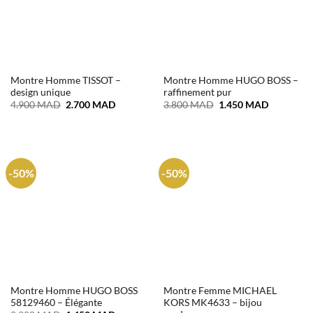
Montre Homme TISSOT –
Montre Homme HUGO BOSS –
design unique
raffinement pur
Le
Le
Le
Le
4.900
MAD
2.700
MAD
3.800
MAD
1.450
MAD
prix
prix
prix
prix
initial
actuel
initial
actuel
était :
est :
était :
est :
4.900 MAD.
2.700 MAD.
3.800 MAD.
1.450 MA
-50%
-50%
Montre Homme HUGO BOSS
Montre Femme MICHAEL
58129460 – Élégante
KORS MK4633 – bijou