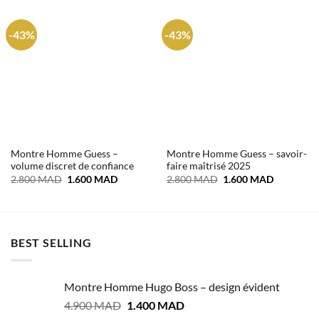
-43%
-43%
Montre Homme Guess –
Montre Homme Guess – savoir-
volume discret de confiance
faire maîtrisé 2025
Le
Le
Le
Le
2.800
MAD
1.600
MAD
2.800
MAD
1.600
MAD
prix
prix
prix
prix
initial
actuel
initial
actuel
était :
est :
était :
est :
2.800 MAD.
1.600 MAD.
2.800 MAD.
1.600 MA
BEST SELLING
Montre Homme Hugo Boss – design évident
Le
Le
4.900
MAD
1.400
MAD