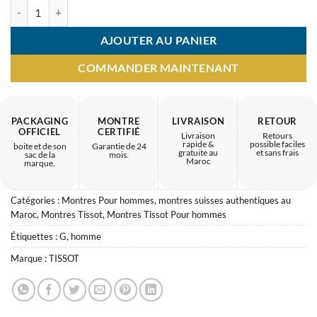
quantité de Montre Homme Tissot – savoir-faire fiable maroc
AJOUTER AU PANIER
COMMANDER MAINTENANT
PACKAGING
MONTRE
LIVRAISON
RETOUR
OFFICIEL
CERTIFIÉ
Livraison
Retours
rapide &
possible faciles
boite et de son
Garantie de 24
gratuite au
et sans frais
sac de la
mois.
Maroc
marque.
Catégories :
Montres Pour hommes
,
montres suisses authentiques au
Maroc
,
Montres Tissot
,
Montres Tissot Pour hommes
Étiquettes :
G
,
homme
Marque :
TISSOT