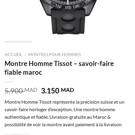
ACCUEIL
/
MONTRES POUR HOMMES
Montre Homme Tissot – savoir-faire
fiable maroc
Le
Le
5.900
3.150
MAD
MAD
prix
prix
Montre Homme Tissot représente la précision suisse et un
initial
actuel
savoir-faire horloger d’exception. Une montre homme
était :
est :
authentique et fiable. Livraison gratuite au Maroc &
5.900 MAD.
3.150 MAD.
possibilité de voir la montre avant paiement à la livraison.