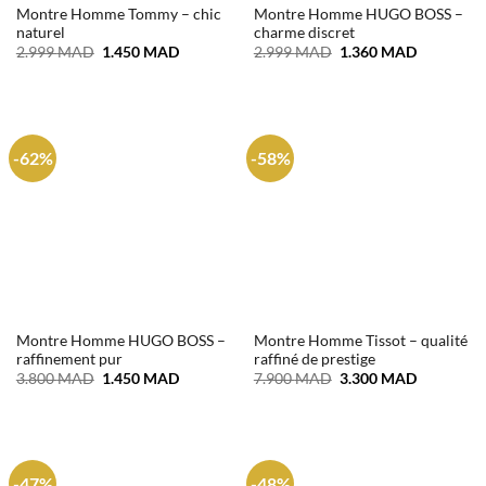
Montre Homme Tommy – chic
Montre Homme HUGO BOSS –
naturel
charme discret
Le
Le
Le
Le
2.999
MAD
1.450
MAD
2.999
MAD
1.360
MAD
prix
prix
prix
prix
initial
actuel
initial
actuel
était :
est :
était :
est :
2.999 MAD.
1.450 MAD.
2.999 MAD.
1.360 MA
-62%
-58%
Montre Homme HUGO BOSS –
Montre Homme Tissot – qualité
raffinement pur
raffiné de prestige
Le
Le
Le
Le
3.800
MAD
1.450
MAD
7.900
MAD
3.300
MAD
prix
prix
prix
prix
initial
actuel
initial
actuel
était :
est :
était :
est :
3.800 MAD.
1.450 MAD.
7.900 MAD.
3.300 MA
-47%
-48%