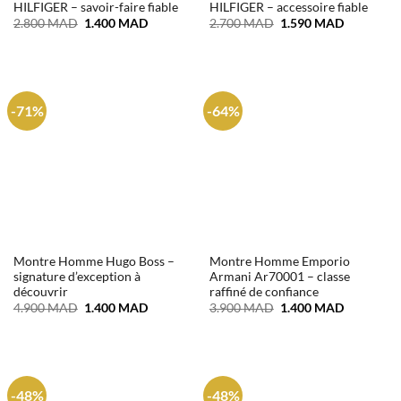
HILFIGER – savoir-faire fiable
HILFIGER – accessoire fiable
Le
Le
Le
Le
2.800
MAD
1.400
MAD
2.700
MAD
1.590
MAD
prix
prix
prix
prix
initial
actuel
initial
actuel
était :
est :
était :
est :
2.800 MAD.
1.400 MAD.
2.700 MAD.
1.590 MA
-71%
-64%
Montre Homme Hugo Boss –
Montre Homme Emporio
signature d’exception à
Armani Ar70001 – classe
découvrir
raffiné de confiance
Le
Le
Le
Le
4.900
MAD
1.400
MAD
3.900
MAD
1.400
MAD
prix
prix
prix
prix
initial
actuel
initial
actuel
était :
est :
était :
est :
4.900 MAD.
1.400 MAD.
3.900 MAD.
1.400 MA
-48%
-48%