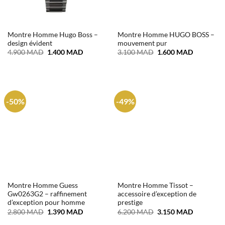
Montre Homme Hugo Boss –
Montre Homme HUGO BOSS –
design évident
mouvement pur
Le
Le
Le
Le
4.900
MAD
1.400
MAD
3.100
MAD
1.600
MAD
prix
prix
prix
prix
initial
actuel
initial
actuel
était :
est :
était :
est :
4.900 MAD.
1.400 MAD.
3.100 MAD.
1.600 MA
-50%
-49%
Montre Homme Guess
Montre Homme Tissot –
Gw0263G2 – raffinement
accessoire d’exception de
d’exception pour homme
prestige
Le
Le
Le
Le
2.800
MAD
1.390
MAD
6.200
MAD
3.150
MAD
prix
prix
prix
prix
initial
actuel
initial
actuel