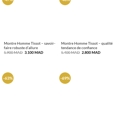
Montre Homme Tissot – savoir-
Montre Homme Tissot – qualité
faire robuste d’allure
tendance de confiance
Le
Le
Le
Le
5.900
MAD
3.100
MAD
5.400
MAD
2.800
MAD
prix
prix
prix
prix
initial
actuel
initial
actuel
était :
est :
était :
est :
5.900 MAD.
3.100 MAD.
5.400 MAD.
2.800 MA
-63%
-69%