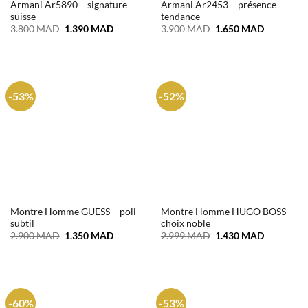
Armani Ar5890 – signature
Armani Ar2453 – présence
suisse
tendance
Le
Le
Le
Le
3.800
MAD
1.390
MAD
3.900
MAD
1.650
MAD
prix
prix
prix
prix
initial
actuel
initial
actuel
était :
est :
était :
est :
3.800 MAD.
1.390 MAD.
3.900 MAD.
1.650 MA
-53%
-52%
Montre Homme GUESS – poli
Montre Homme HUGO BOSS –
subtil
choix noble
Le
Le
Le
Le
2.900
MAD
1.350
MAD
2.999
MAD
1.430
MAD
prix
prix
prix
prix
initial
actuel
initial
actuel
était :
est :
était :
est :
2.900 MAD.
1.350 MAD.
2.999 MAD.
1.430 MA
-60%
-53%