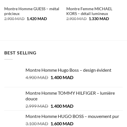
Montre Homme GUESS – métal
Montre Femme MICHAEL
précieux
KORS – détail lumineux
Le
Le
Le
Le
2.900
MAD
1.420
MAD
2.900
MAD
1.330
MAD
prix
prix
prix
prix
initial
actuel
initial
actuel
était :
est :
était :
est :
2.900 MAD.
1.420 MAD.
2.900 MAD.
1.330 MA
BEST SELLING
Montre Homme Hugo Boss – design évident
Le
Le
4.900
MAD
1.400
MAD
prix
prix
initial
actuel
Montre Homme TOMMY HILFIGER – lumière
était :
est :
douce
4.900 MAD.
1.400 MAD.
Le
Le
2.999
MAD
1.400
MAD
prix
prix
Montre Homme HUGO BOSS – mouvement pur
initial
actuel
Le
Le
3.100
MAD
était :
1.600
MAD
est :