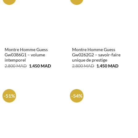
Montre Homme Guess
Montre Homme Guess
Gw0386G1 – volume
Gw0262G2 – savoir-faire
intemporel
unique de prestige
Le
Le
Le
Le
2.800
MAD
1.450
MAD
2.800
MAD
1.450
MAD
prix
prix
prix
prix
initial
actuel
initial
actuel
était :
est :
était :
est :
2.800 MAD.
1.450 MAD.
2.800 MAD.
1.450 MA
-51%
-54%