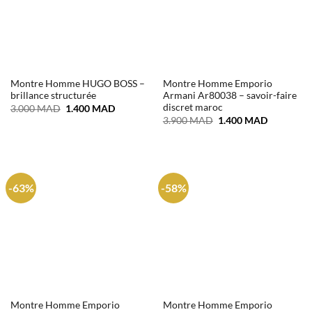
Montre Homme HUGO BOSS –
Montre Homme Emporio
brillance structurée
Armani Ar80038 – savoir-faire
discret maroc
Le
Le
3.000
MAD
1.400
MAD
prix
prix
Le
Le
3.900
MAD
1.400
MAD
initial
actuel
prix
prix
était :
est :
initial
actuel
3.000 MAD.
1.400 MAD.
était :
est :
3.900 MAD.
1.400 MA
-63%
-58%
Montre Homme Emporio
Montre Homme Emporio