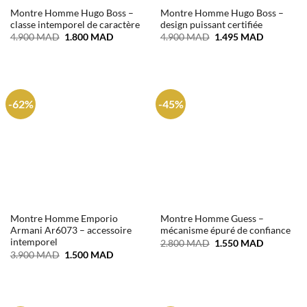
Montre Homme Hugo Boss –
Montre Homme Hugo Boss –
classe intemporel de caractère
design puissant certifiée
Le
Le
Le
Le
4.900
MAD
1.800
MAD
4.900
MAD
1.495
MAD
prix
prix
prix
prix
initial
actuel
initial
actuel
était :
est :
était :
est :
4.900 MAD.
1.800 MAD.
4.900 MAD.
1.495 MA
-62%
-45%
Montre Homme Emporio
Montre Homme Guess –
Armani Ar6073 – accessoire
mécanisme épuré de confiance
intemporel
Le
Le
2.800
MAD
1.550
MAD
prix
prix
Le
Le
3.900
MAD
1.500
MAD
initial
actuel
prix
prix
était :
est :
initial
actuel
2.800 MAD.
1.550 MA
était :
est :
3.900 MAD.
1.500 MAD.