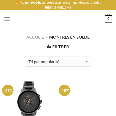
Passer
Promo
-100Dhs
sur votre première commande avec le code :
BIENVENUE10MS
au
contenu
0
ACCUEIL
/
MONTRES EN SOLDE
FILTRER
-71%
-48%