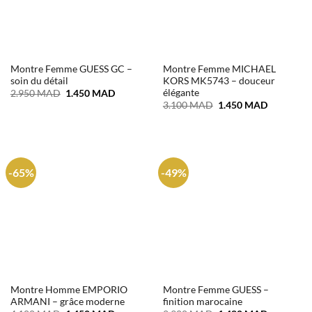
Montre Femme GUESS GC –
Montre Femme MICHAEL
soin du détail
KORS MK5743 – douceur
élégante
Le
Le
2.950
MAD
1.450
MAD
prix
prix
Le
Le
3.100
MAD
1.450
MAD
initial
actuel
prix
prix
était :
est :
initial
actuel
2.950 MAD.
1.450 MAD.
était :
est :
3.100 MAD.
1.450 MA
-65%
-49%
Montre Homme EMPORIO
Montre Femme GUESS –
ARMANI – grâce moderne
finition marocaine