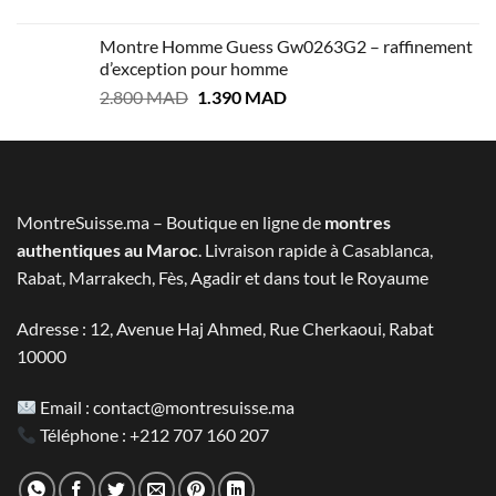
prix
prix
2.999 MAD.
1.400 MAD.
initial
actuel
Montre Homme Guess Gw0263G2 – raffinement
était :
est :
d’exception pour homme
3.100 MAD.
1.600 MAD.
Le
Le
2.800
MAD
1.390
MAD
prix
prix
initial
actuel
était :
est :
2.800 MAD.
1.390 MAD.
MontreSuisse.ma – Boutique en ligne de
montres
authentiques au Maroc
. Livraison rapide à Casablanca,
Rabat, Marrakech, Fès, Agadir et dans tout le Royaume
Adresse : 12, Avenue Haj Ahmed, Rue Cherkaoui, Rabat
10000
Email :
contact@montresuisse.ma
Téléphone :
+212 707 160 207