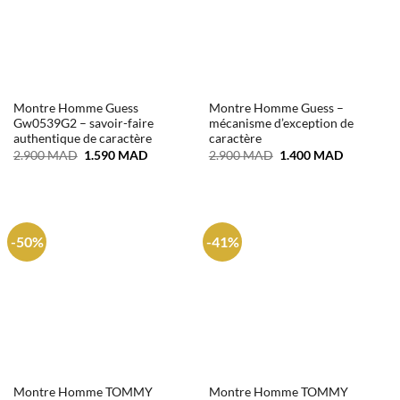
Montre Homme Guess
Montre Homme Guess –
Gw0539G2 – savoir-faire
mécanisme d’exception de
authentique de caractère
caractère
Le
Le
Le
Le
2.900
MAD
1.590
MAD
2.900
MAD
1.400
MAD
prix
prix
prix
prix
initial
actuel
initial
actuel
était :
est :
était :
est :
2.900 MAD.
1.590 MAD.
2.900 MAD.
1.400 MA
-50%
-41%
Montre Homme TOMMY
Montre Homme TOMMY