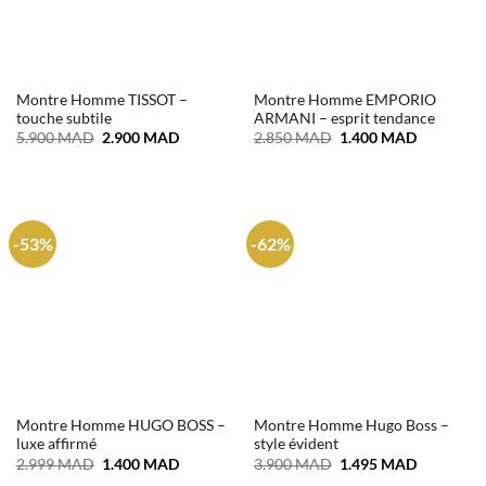
Montre Homme TISSOT –
Montre Homme EMPORIO
touche subtile
ARMANI – esprit tendance
Le
Le
Le
Le
5.900
MAD
2.900
MAD
2.850
MAD
1.400
MAD
prix
prix
prix
prix
initial
actuel
initial
actuel
était :
est :
était :
est :
5.900 MAD.
2.900 MAD.
2.850 MAD.
1.400 MA
-53%
-62%
Montre Homme HUGO BOSS –
Montre Homme Hugo Boss –
luxe affirmé
style évident
Le
Le
Le
Le
2.999
MAD
1.400
MAD
3.900
MAD
1.495
MAD
prix
prix
prix
prix