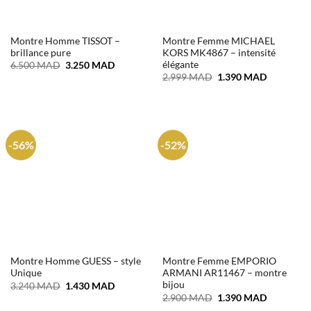
Montre Homme TISSOT –
Montre Femme MICHAEL
brillance pure
KORS MK4867 – intensité
élégante
Le
Le
6.500
MAD
3.250
MAD
prix
prix
Le
Le
2.999
MAD
1.390
MAD
initial
actuel
prix
prix
était :
est :
initial
actuel
6.500 MAD.
3.250 MAD.
était :
est :
2.999 MAD.
1.390 MA
-56%
-52%
Montre Homme GUESS – style
Montre Femme EMPORIO
Unique
ARMANI AR11467 – montre
bijou
Le
Le
3.240
MAD
1.430
MAD
prix
prix
Le
Le
2.900
MAD
1.390
MAD
initial
actuel
prix
prix