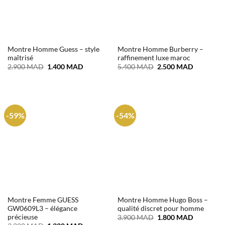
Montre Homme Guess – style
Montre Homme Burberry –
maîtrisé
raffinement luxe maroc
Le
Le
Le
Le
2.900
MAD
1.400
MAD
5.400
MAD
2.500
MAD
prix
prix
prix
prix
initial
actuel
initial
actuel
était :
est :
était :
est :
2.900 MAD.
1.400 MAD.
5.400 MAD.
2.500 MA
-59%
-54%
Montre Femme GUESS
Montre Homme Hugo Boss –
GW0609L3 – élégance
qualité discret pour homme
précieuse
Le
Le
3.900
MAD
1.800
MAD
prix
prix