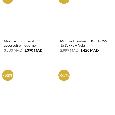
Montre Homme GUESS –
Montre Homme HUGO BOSS
accessoire moderne
1513775 – Vela
Le
Le
Le
Le
3.500
MAD
1.390
MAD
2.999
MAD
1.420
MAD
prix
prix
prix
prix
initial
actuel
initial
actuel
était :
est :
était :
est :
3.500 MAD.
1.390 MAD.
2.999 MAD.
1.420 MA
-52%
-55%