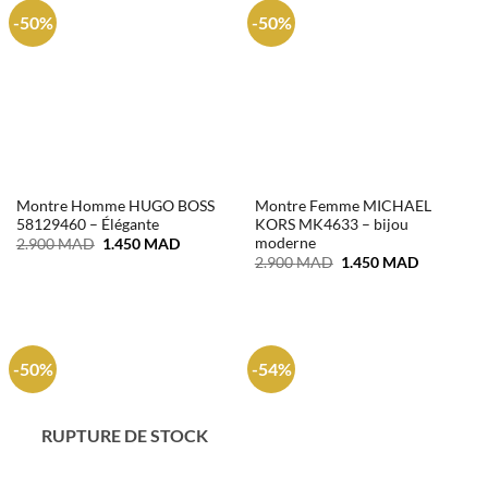
-50%
-50%
Montre Homme HUGO BOSS
Montre Femme MICHAEL
58129460 – Élégante
KORS MK4633 – bijou
moderne
Le
Le
2.900
MAD
1.450
MAD
prix
prix
Le
Le
2.900
MAD
1.450
MAD
initial
actuel
prix
prix
était :
est :
initial
actuel
2.900 MAD.
1.450 MAD.
était :
est :
2.900 MAD.
1.450 MA
-50%
-54%
RUPTURE DE STOCK