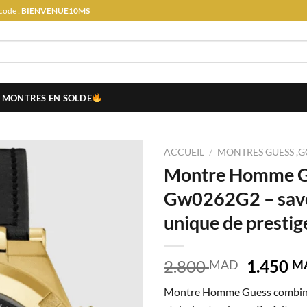
code :
BIENVENUE10MS
MONTRES EN SOLDE
ACCUEIL
/
MONTRES GUESS ,G
Montre Homme G
Gw0262G2 – savo
unique de prestig
Le
2.800
1.450
MAD
M
prix
Montre Homme Guess combine
initial