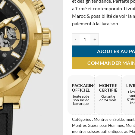
et design tendance. Parfaite po
était :
affirmé et contemporain. Livra
2.800 
Maroc & possibilité de voir la
paiement à la livraison.
quantité de Montre Homme Guess 
AJOUTER AU PA
COMMANDER MAI
PACKAGING
MONTRE
LIV
OFFICIEL
CERTIFIÉ
Livr
rap
boite et de
Garantie
gratu
son sac de
de 24 mois.
Ma
la marque.
Catégories :
Montres en Solde
,
mont
Montres Guess pour Hommes
,
Mont
montres suisses authentiques au Ma