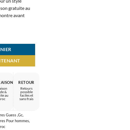
ur un style
est :
ison gratuite au
MAD.
1.450 MAD.
 montre avant
Gw0262G2 – savoir-faire unique de prestige
NIER
NTENANT
RAISON
RETOUR
aison
Retours
ide &
possible
ite au
faciles et
roc
sans frais
res Guess ,Gc
,
res Pour hommes
,
roc