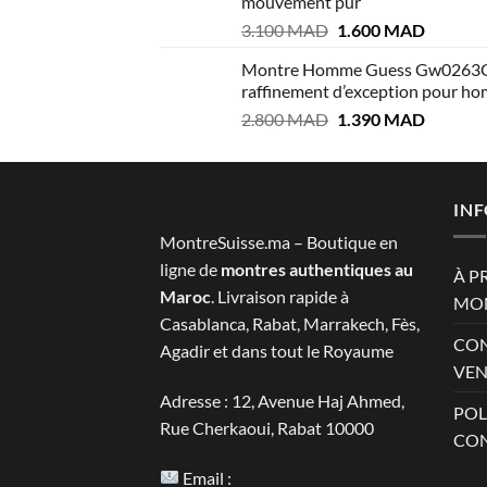
mouvement pur
était :
est :
Le
Le
3.100
MAD
1.600
MAD
2.999 MAD.
1.400 M
prix
prix
Montre Homme Guess Gw0263
initial
actuel
raffinement d’exception pour h
était :
est :
Le
Le
2.800
MAD
1.390
MAD
3.100 MAD.
1.600 M
prix
prix
initial
actuel
était :
est :
2.800 MAD.
1.390 M
IN
MontreSuisse.ma – Boutique en
ligne de
montres authentiques au
À P
Maroc
. Livraison rapide à
MON
Casablanca, Rabat, Marrakech, Fès,
CON
Agadir et dans tout le Royaume
VEN
Adresse : 12, Avenue Haj Ahmed,
POL
Rue Cherkaoui, Rabat 10000
CON
Email :