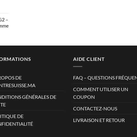
AD.
G2 –
omme
AD.
AD.
FORMATIONS
AIDE CLIENT
ROPOS DE
FAQ – QUESTIONS FRÉQUE
TRESUISSE.MA
COMMENT UTILISER UN
DITIONS GÉNÉRALES DE
COUPON
TE
CONTACTEZ-NOUS
ITIQUE DE
LIVRAISON ET RETOUR
FIDENTIALITÉ