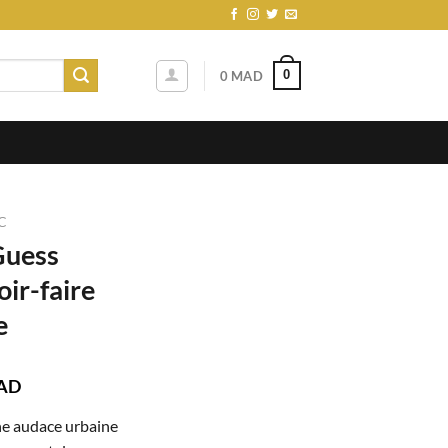
0
0
MAD
C
uess
ir-faire
e
Le
AD
prix
 audace urbaine
actuel