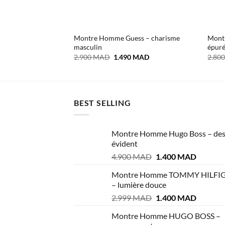
Montre Homme Guess – charisme
Mont
masculin
épuré
Le
Le
2.900
MAD
1.490
MAD
2.80
prix
prix
initial
actuel
était :
est :
2.900 MAD.
1.490 MAD.
BEST SELLING
Montre Homme Hugo Boss – des
évident
Le
Le
4.900
MAD
1.400
MAD
prix
prix
Montre Homme TOMMY HILFI
initial
actuel
– lumière douce
était :
est :
Le
Le
2.999
MAD
1.400
MAD
4.900 MAD.
1.400 M
prix
prix
Montre Homme HUGO BOSS –
initial
actuel