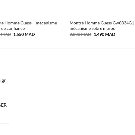
re Homme Guess – mécanisme
Montre Homme Guess Gw0334G1
 de confiance
mécanisme sobre maroc
Le
Le
Le
Le
0
MAD
1.550
MAD
2.800
MAD
1.490
MAD
prix
prix
prix
prix
initial
actuel
initial
actuel
était :
est :
était :
est :
2.800 MAD.
1.550 MAD.
2.800 MAD.
1.490 MA
ign
GER
AD.