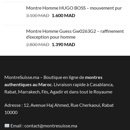
prix
prix
Montre Homme HUGO BOSS – mouvement pur
initial
actuel
Le
Le
3.100
MAD
était :
1.600
MAD
est :
prix
prix
2.999 MAD.
1.400 MAD.
initial
actuel
Montre Homme Guess Gw0263G2 – raffinement
était :
est :
d’exception pour homme
3.100 MAD.
1.600 MAD.
Le
Le
2.800
MAD
1.390
MAD
prix
prix
initial
actuel
était :
est :
2.800 MAD.
1.390 MAD.
MontreSuisse.ma – Boutique en ligne de
montres
authentiques au Maroc
. Livraison rapide à Casablanca,
Rabat, Marrakech, Fès, Agadir et dans tout le Royaume
Adresse : 12, Avenue Haj Ahmed, Rue Cherkaoui, Rabat
10000
Email :
contact@montresuisse.ma