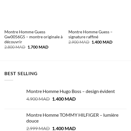
Montre Homme Guess
Montre Homme Guess –
Gw0056G5 – montre originale à
signature raffiné
découvrir
Le
Le
2.900
MAD
1.400
MAD
prix
prix
Le
Le
2.800
MAD
1.700
MAD
initial
actuel
prix
prix
était :
est :
initial
actuel
2.900 MAD.
1.400 MA
était :
est :
2.800 MAD.
1.700 MAD.
BEST SELLING
Montre Homme Hugo Boss – design évident
Le
Le
4.900
MAD
1.400
MAD
prix
prix
initial
actuel
Montre Homme TOMMY HILFIGER – lumière
était :
est :
douce
4.900 MAD.
1.400 MAD.
Le
Le
2.999
MAD
1.400
MAD