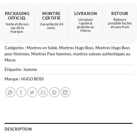
PACKAGING
MONTRE
LIVRAISON
RETOUR
OFFICIEL
CERTIFIÉ
Livraison
Retours
rapide &
possible faciles
boite et de son
Garantie de 24
gratuite au
et sans frais
sac de la
mois.
Maroc
marque.
Catégories :
Montres en Solde
,
Montres Hugo Boss
,
Montres Hugo Boss
pour Hommes
,
Montres Pour hommes
,
montres suisses authentiques au
Maroc
Étiquette :
homme
Marque :
HUGO BOSS
DESCRIPTION