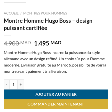
ACCUEIL
/
MONTRES POUR HOMMES
Montre Homme Hugo Boss – design
puissant certifiée
Le
Le
4.900
1.495
MAD
MAD
prix
prix
Montre Homme Hugo Boss incarne la puissance du style
initial
actuel
allemand avec un design raffiné. Un choix sûr pour l’homme
était :
est :
moderne. Livraison gratuite au Maroc & possibilité de voir la
4.900 MAD.
1.495 MAD.
montre avant paiement à la livraison.
quantité de Montre Homme Hugo Boss – design puissant certifiée
AJOUTER AU PANIER
COMMANDER MAINTENANT