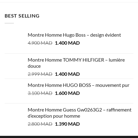
BEST SELLING
Montre Homme Hugo Boss – design évident
Le
Le
4.900
MAD
1.400
MAD
prix
prix
initial
actuel
Montre Homme TOMMY HILFIGER – lumière
était :
est :
douce
4.900 MAD.
1.400 MAD.
Le
Le
2.999
MAD
1.400
MAD
prix
prix
Montre Homme HUGO BOSS – mouvement pur
initial
actuel
Le
Le
3.100
MAD
était :
1.600
MAD
est :
prix
prix
2.999 MAD.
1.400 MAD.
initial
actuel
Montre Homme Guess Gw0263G2 – raffinement
était :
est :
d’exception pour homme
3.100 MAD.
1.600 MAD.
Le
Le
2.800
MAD
1.390
MAD
prix
prix
initial
actuel