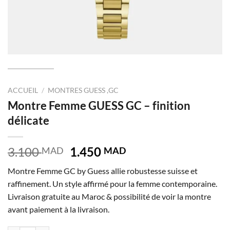
ACCUEIL
/
MONTRES GUESS ,GC
Montre Femme GUESS GC – finition
délicate
Le
Le
3.100
1.450
MAD
MAD
prix
prix
Montre Femme GC by Guess allie robustesse suisse et
initial
actuel
raffinement. Un style affirmé pour la femme contemporaine.
était :
est :
Livraison gratuite au Maroc & possibilité de voir la montre
3.100 MAD.
1.450 MAD.
avant paiement à la livraison.