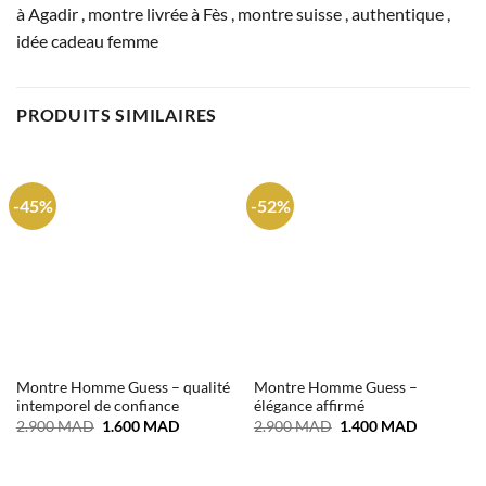
à Agadir , montre livrée à Fès , montre suisse , authentique ,
idée cadeau femme
PRODUITS SIMILAIRES
-45%
-52%
Montre Homme Guess – qualité
Montre Homme Guess –
intemporel de confiance
élégance affirmé
Le
Le
Le
Le
2.900
MAD
1.600
MAD
2.900
MAD
1.400
MAD
prix
prix
prix
prix
initial
actuel
initial
actuel
était :
est :
était :
est :
2.900 MAD.
1.600 MAD.
2.900 MAD.
1.400 MA