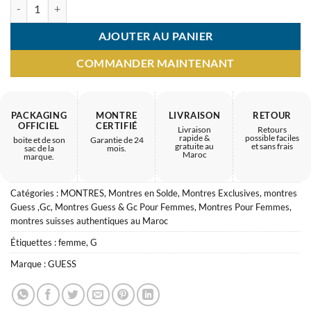
quantité de Montre Femme GUESS GC – finition délicate
AJOUTER AU PANIER
COMMANDER MAINTENANT
PACKAGING
MONTRE
LIVRAISON
RETOUR
OFFICIEL
CERTIFIÉ
Livraison
Retours
rapide &
possible faciles
boite et de son
Garantie de 24
gratuite au
et sans frais
sac de la
mois.
Maroc
marque.
Catégories :
MONTRES
,
Montres en Solde
,
Montres Exclusives
,
montres
Guess ,Gc
,
Montres Guess & Gc Pour Femmes
,
Montres Pour Femmes
,
montres suisses authentiques au Maroc
Étiquettes :
femme
,
G
Marque :
GUESS