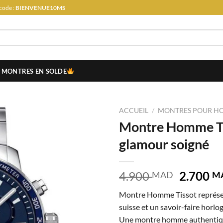
code :
BIENVENUE10MS
MONTRES EN SOLDE
ACCUEIL
/
MONTRES POUR H
Montre Homme T
glamour soigné
Le
4.900
2.700
MAD
M
prix
Montre Homme Tissot représen
initial
suisse et un savoir-faire horlo
était :
Une montre homme authentique