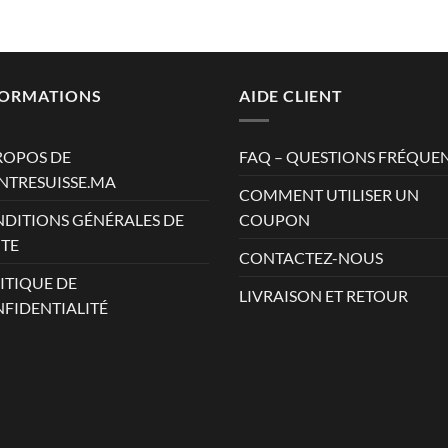
AD.
AD.
FORMATIONS
AIDE CLIENT
ROPOS DE
FAQ – QUESTIONS FRÉQUE
TRESUISSE.MA
COMMENT UTILISER UN
DITIONS GÉNÉRALES DE
COUPON
TE
CONTACTEZ-NOUS
ITIQUE DE
LIVRAISON ET RETOUR
FIDENTIALITÉ