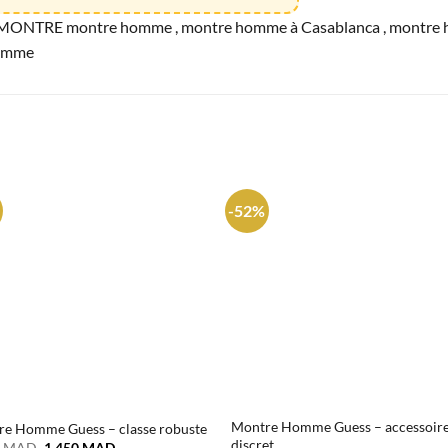
MONTRE montre homme , montre homme à Casablanca , montre hom
homme
-52%
Montre Homme Guess – accessoir
e Homme Guess – classe robuste
discret
Le
Le
0
MAD
1.450
MAD