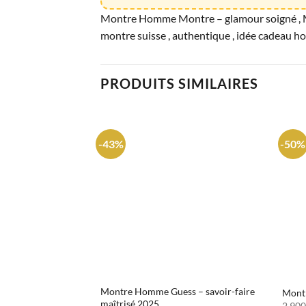
Montre Homme Montre – glamour soigné , 
montre suisse , authentique , idée cadeau 
PRODUITS SIMILAIRES
-43%
-50%
Montre Homme Guess – savoir-faire
Montr
maîtrisé 2025
2.90