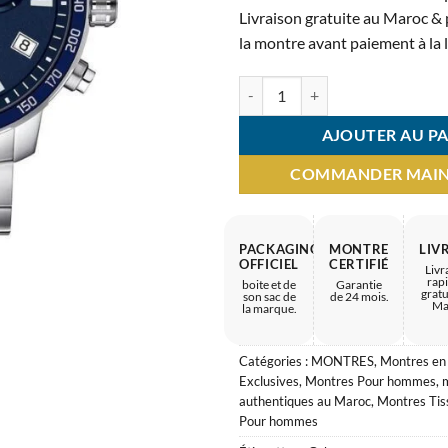
4.900 
Livraison gratuite au Maroc & p
la montre avant paiement à la l
quantité de Montre Homme TISSO
AJOUTER AU PA
COMMANDER MAI
PACKAGING
MONTRE
LIV
OFFICIEL
CERTIFIÉ
Livr
rap
boite et de
Garantie
gratu
son sac de
de 24 mois.
Ma
la marque.
Catégories :
MONTRES
,
Montres en
Exclusives
,
Montres Pour hommes
,
authentiques au Maroc
,
Montres Tis
Pour hommes