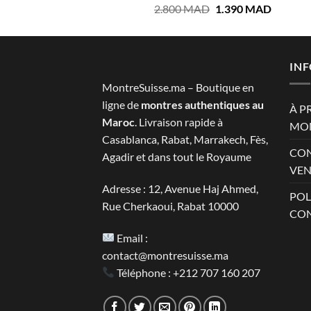
Le
Le
2.800
MAD
1.390
MAD
3.100 MAD.
1.600 M
prix
prix
initial
actuel
était :
est :
2.800 MAD.
1.390 M
IN
MontreSuisse.ma – Boutique en
ligne de
montres authentiques au
À P
Maroc
. Livraison rapide à
MON
Casablanca, Rabat, Marrakech, Fès,
CON
Agadir et dans tout le Royaume
VEN
Adresse : 12, Avenue Haj Ahmed,
POL
Rue Cherkaoui, Rabat 10000
CON
Email :
contact@montresuisse.ma
Téléphone :
+212 707 160 207