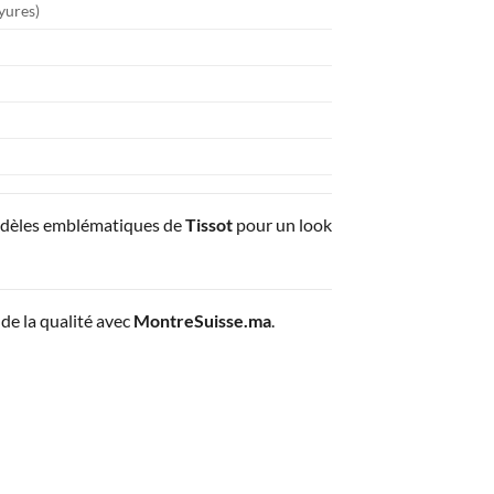
ayures)
odèles emblématiques de
Tissot
pour un look
de la qualité avec
MontreSuisse.ma
.