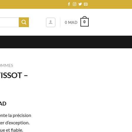
0
0
MAD
OMMES
ISSOT –
Le
AD
prix
te la précision
actuel
ger d’exception.
est :
 et fiable.