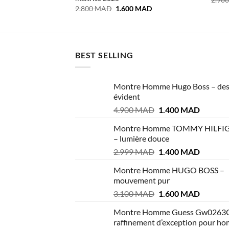
Le
Le
2.800
MAD
1.600
MAD
prix
prix
initial
actuel
était :
est :
2.800 MAD.
1.600 MAD.
BEST SELLING
Montre Homme Hugo Boss – des
évident
Le
Le
4.900
MAD
1.400
MAD
prix
prix
Montre Homme TOMMY HILFI
initial
actuel
– lumière douce
était :
est :
Le
Le
2.999
MAD
1.400
MAD
4.900 MAD.
1.400 M
prix
prix
Montre Homme HUGO BOSS –
initial
actuel
mouvement pur
était :
est :
Le
Le
3.100
MAD
1.600
MAD
2.999 MAD.
1.400 M
prix
prix
Montre Homme Guess Gw0263
initial
actuel
raffinement d’exception pour h
était :
est :