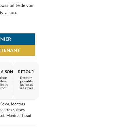
MAD.
2.700 MAD.
ossibilité de voir
ivraison.
T – glamour soigné
NIER
NTENANT
RAISON
RETOUR
aison
Retours
ide &
possible
ite au
faciles et
roc
sans frais
 Solde
,
Montres
montres suisses
sot
,
Montres Tissot