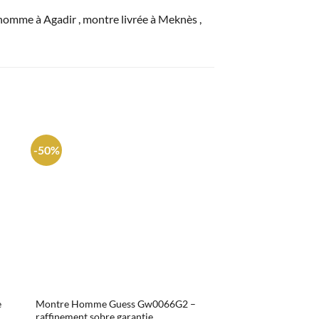
me à Agadir , montre livrée à Meknès ,
-50%
-52%
e
Montre Homme Guess Gw0066G2 –
Montre Homme Guess 
raffinement sobre garantie
certifiée