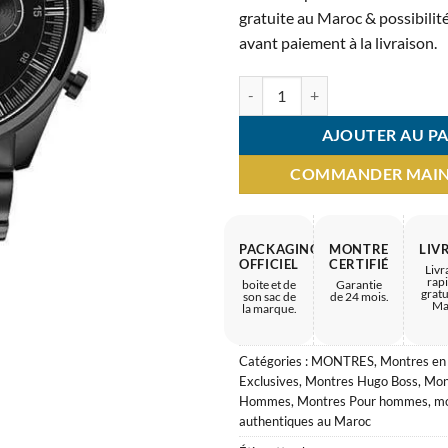
3.600 
gratuite au Maroc & possibilité
avant paiement à la livraison.
quantité de Montre Homme HUGO
AJOUTER AU PA
COMMANDER MAI
PACKAGING
MONTRE
LIV
OFFICIEL
CERTIFIÉ
Livr
rap
boite et de
Garantie
gratu
son sac de
de 24 mois.
Ma
la marque.
Catégories :
MONTRES
,
Montres en
Exclusives
,
Montres Hugo Boss
,
Mon
Hommes
,
Montres Pour hommes
,
mo
authentiques au Maroc