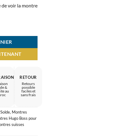
MAD.
1.500 MAD.
 de voir la montre
 BOSS – tenue parfaite
NIER
NTENANT
RAISON
RETOUR
aison
Retours
ide &
possible
ite au
faciles et
roc
sans frais
 Solde
,
Montres
tres Hugo Boss pour
ntres suisses