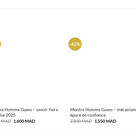
-45%
e Homme Guess – savoir-faire
Montre Homme Guess – mécanism
isé 2025
épuré de confiance
Le
Le
Le
Le
0
MAD
1.600
MAD
2.800
MAD
1.550
MAD
prix
prix
prix
prix
initial
actuel
initial
actuel
était :
est :
était :
est :