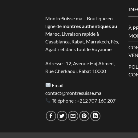
était :
est :
2.800 MAD.
1.390 M
IN
MontreSuisse.ma – Boutique en
ligne de
montres authentiques au
À P
Maroc
. Livraison rapide à
MON
Casablanca, Rabat, Marrakech, Fès,
CON
Agadir et dans tout le Royaume
VEN
Adresse : 12, Avenue Haj Ahmed,
POL
Rue Cherkaoui, Rabat 10000
CON
Email :
contact@montresuisse.ma
Téléphone :
+212 707 160 207