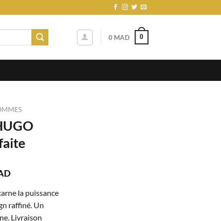
0
0
MAD
OMMES
 HUGO
faite
Le
AD
prix
rne la puissance
actuel
gn raffiné. Un
est :
e. Livraison