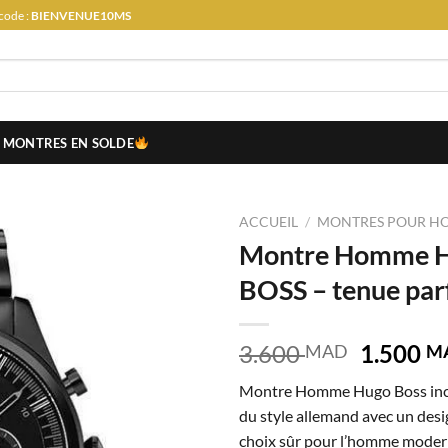
code :
BIENVENUE10MS
MONTRES EN SOLDE
ACCUEIL
/
MONTRES POUR H
Montre Homme
BOSS – tenue par
Le
3.600
1.500
MAD
M
prix
Montre Homme Hugo Boss inca
initial
du style allemand avec un desi
était :
choix sûr pour l’homme modern