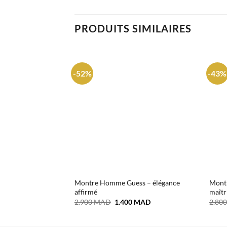
PRODUITS SIMILAIRES
-52%
-43%
Montre Homme Guess – élégance
Montr
affirmé
maîtr
Le
Le
2.900
MAD
1.400
MAD
2.80
prix
prix
initial
actuel
était :
est :