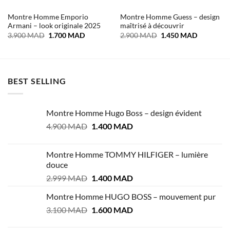
Montre Homme Emporio
Montre Homme Guess – design
Armani – look originale 2025
maîtrisé à découvrir
Le
Le
Le
Le
3.900
MAD
1.700
MAD
2.900
MAD
1.450
MAD
prix
prix
prix
prix
initial
actuel
initial
actuel
était :
est :
était :
est :
3.900 MAD.
1.700 MAD.
2.900 MAD.
1.450 MA
BEST SELLING
Montre Homme Hugo Boss – design évident
Le
Le
4.900
MAD
1.400
MAD
prix
prix
initial
actuel
Montre Homme TOMMY HILFIGER – lumière
était :
est :
douce
4.900 MAD.
1.400 MAD.
Le
Le
2.999
MAD
1.400
MAD
prix
prix
Montre Homme HUGO BOSS – mouvement pur
initial
actuel
Le
Le
3.100
MAD
était :
1.600
MAD
est :
prix
prix
2.999 MAD.
1.400 MAD.