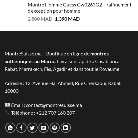
initial
actuel
Montre Homme Guess Gw0263G2 – raffinement
était :
est :
d’exception pour homme
3.100 MAD.
1.600 MAD.
Le
Le
2.800
MAD
1.390
MAD
prix
prix
initial
actuel
était :
est :
2.800 MAD.
1.390 MAD.
MontreSuisse.ma – Boutique en ligne de
montres
authentiques au Maroc
. Livraison rapide à Casablanca,
Rabat, Marrakech, Fès, Agadir et dans tout le Royaume
Adresse : 12, Avenue Haj Ahmed, Rue Cherkaoui, Rabat
10000
Email :
contact@montresuisse.ma
Téléphone :
+212 707 160 207