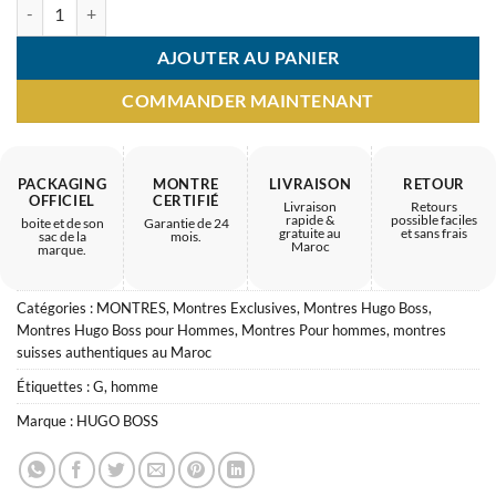
quantité de Montre Homme HUGO BOSS – minimalisme luxueux
AJOUTER AU PANIER
COMMANDER MAINTENANT
PACKAGING
MONTRE
LIVRAISON
RETOUR
OFFICIEL
CERTIFIÉ
Livraison
Retours
rapide &
possible faciles
boite et de son
Garantie de 24
gratuite au
et sans frais
sac de la
mois.
Maroc
marque.
Catégories :
MONTRES
,
Montres Exclusives
,
Montres Hugo Boss
,
Montres Hugo Boss pour Hommes
,
Montres Pour hommes
,
montres
suisses authentiques au Maroc
Étiquettes :
G
,
homme
Marque :
HUGO BOSS