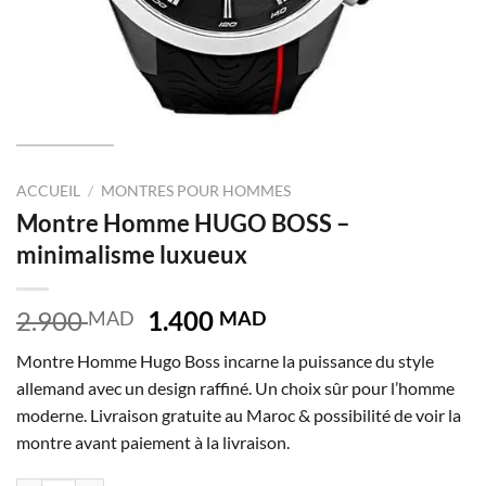
ACCUEIL
/
MONTRES POUR HOMMES
Montre Homme HUGO BOSS –
minimalisme luxueux
Le
Le
2.900
1.400
MAD
MAD
prix
prix
Montre Homme Hugo Boss incarne la puissance du style
initial
actuel
allemand avec un design raffiné. Un choix sûr pour l’homme
était :
est :
moderne. Livraison gratuite au Maroc & possibilité de voir la
2.900 MAD.
1.400 MAD.
montre avant paiement à la livraison.