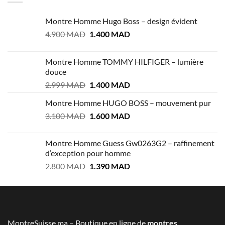
Montre Homme Hugo Boss – design évident
Le
Le
4.900
MAD
1.400
MAD
prix
prix
initial
actuel
Montre Homme TOMMY HILFIGER – lumière
était :
est :
douce
4.900 MAD.
1.400 MAD.
Le
Le
2.999
MAD
1.400
MAD
prix
prix
Montre Homme HUGO BOSS – mouvement pur
initial
actuel
Le
Le
3.100
MAD
était :
1.600
MAD
est :
prix
prix
2.999 MAD.
1.400 MAD.
initial
actuel
Montre Homme Guess Gw0263G2 – raffinement
était :
est :
d’exception pour homme
3.100 MAD.
1.600 MAD.
Le
Le
2.800
MAD
1.390
MAD
prix
prix
initial
actuel
était :
est :
2.800 MAD.
1.390 MAD.
MontreSuisse.ma – Boutique en ligne de
montres