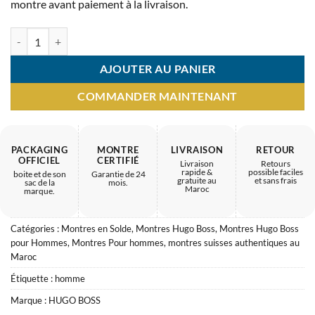
montre avant paiement à la livraison.
quantité de Montre Homme Hugo Boss – savoir-faire premium garant
AJOUTER AU PANIER
COMMANDER MAINTENANT
PACKAGING
MONTRE
LIVRAISON
RETOUR
OFFICIEL
CERTIFIÉ
Livraison
Retours
rapide &
possible faciles
boite et de son
Garantie de 24
gratuite au
et sans frais
sac de la
mois.
Maroc
marque.
Catégories :
Montres en Solde
,
Montres Hugo Boss
,
Montres Hugo Boss
pour Hommes
,
Montres Pour hommes
,
montres suisses authentiques au
Maroc
Étiquette :
homme
Marque :
HUGO BOSS