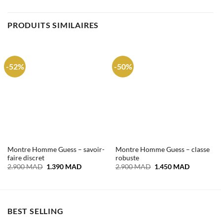
PRODUITS SIMILAIRES
-52%
-50%
Montre Homme Guess – savoir-
Montre Homme Guess – classe
faire discret
robuste
Le
Le
Le
Le
2.900
MAD
1.390
MAD
2.900
MAD
1.450
MAD
prix
prix
prix
prix
initial
actuel
initial
actuel
était :
est :
était :
est :
2.900 MAD.
1.390 MAD.
2.900 MAD.
1.450 MA
BEST SELLING