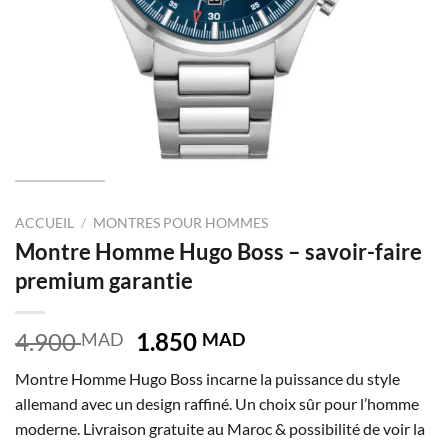
ACCUEIL
/
MONTRES POUR HOMMES
Montre Homme Hugo Boss – savoir-faire
premium garantie
Le
Le
4.900
1.850
MAD
MAD
prix
prix
Montre Homme Hugo Boss incarne la puissance du style
initial
actuel
allemand avec un design raffiné. Un choix sûr pour l’homme
était :
est :
moderne. Livraison gratuite au Maroc & possibilité de voir la
4.900 MAD.
1.850 MAD.