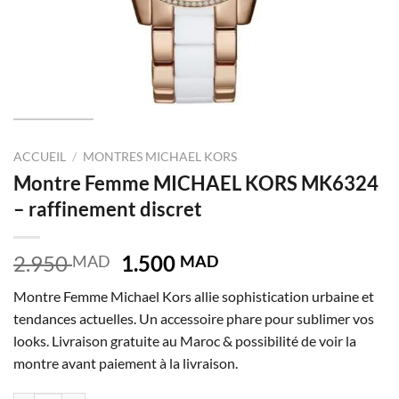
ACCUEIL
/
MONTRES MICHAEL KORS
Montre Femme MICHAEL KORS MK6324
– raffinement discret
Le
Le
2.950
1.500
MAD
MAD
prix
prix
Montre Femme Michael Kors allie sophistication urbaine et
initial
actuel
tendances actuelles. Un accessoire phare pour sublimer vos
était :
est :
looks. Livraison gratuite au Maroc & possibilité de voir la
2.950 MAD.
1.500 MAD.
montre avant paiement à la livraison.