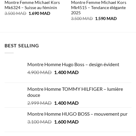
Montre Femme Michael Kors
Montre Femme Michael Kors
Mk6324 – Suisse au féminin
Mk4515 – Tendance élégante
2025
Le
Le
3.500
MAD
1.690
MAD
prix
prix
Le
Le
3.500
MAD
1.590
MAD
initial
actuel
prix
prix
était :
est :
initial
actuel
3.500 MAD.
1.690 MAD.
était :
est :
3.500 MAD.
1.590 MA
BEST SELLING
Montre Homme Hugo Boss – design évident
Le
Le
4.900
MAD
1.400
MAD
prix
prix
initial
actuel
Montre Homme TOMMY HILFIGER – lumière
était :
est :
douce
4.900 MAD.
1.400 MAD.
Le
Le
2.999
MAD
1.400
MAD
prix
prix
Montre Homme HUGO BOSS – mouvement pur
initial
actuel
Le
Le
3.100
MAD
était :
1.600
MAD
est :
prix
prix
2.999 MAD.
1.400 MAD.
initial
actuel