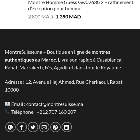
Montre Homme Guess Gw0263G2 – raffinement
était :
est :
d’exception pour homme
3.100 MAD.
1.600 MAD.
Le
Le
2.800
MAD
1.390
MAD
prix
prix
initial
actuel
était :
est :
2.800 MAD.
1.390 MAD.
MontreSuisse.ma – Boutique en ligne de
montres
authentiques au Maroc
. Livraison rapide à Casablanca,
Rabat, Marrakech, Fès, Agadir et dans tout le Royaume
Adresse : 12, Avenue Haj Ahmed, Rue Cherkaoui, Rabat
10000
Email :
contact@montresuisse.ma
Téléphone :
+212 707 160 207