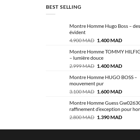
BEST SELLING
Montre Homme Hugo Boss – des
évident
Le
Le
4.900
MAD
1.400
MAD
prix
prix
Montre Homme TOMMY HILFI
initial
actuel
– lumière douce
était :
est :
Le
Le
2.999
MAD
1.400
MAD
4.900 MAD.
1.400 M
prix
prix
Montre Homme HUGO BOSS –
initial
actuel
mouvement pur
était :
est :
Le
Le
3.100
MAD
1.600
MAD
2.999 MAD.
1.400 M
prix
prix
Montre Homme Guess Gw0263
initial
actuel
raffinement d’exception pour h
était :
est :
Le
Le
2.800
MAD
1.390
MAD
3.100 MAD.
1.600 M
prix
prix
initial
actuel
était :
est :