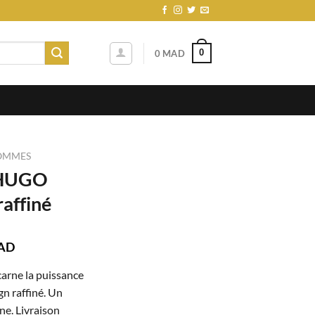
0
0
MAD
OMMES
 HUGO
raffiné
Le
AD
prix
rne la puissance
actuel
gn raffiné. Un
est :
e. Livraison