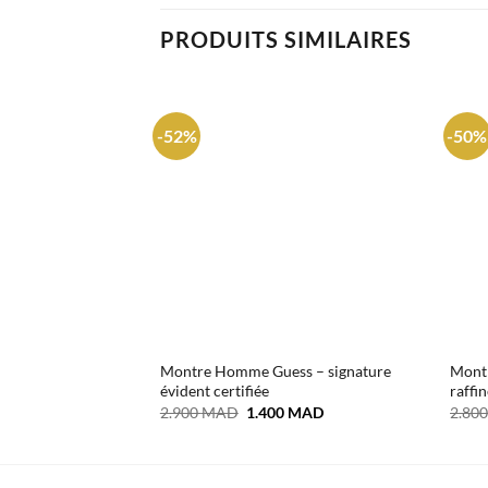
PRODUITS SIMILAIRES
-52%
-50%
Montre Homme Guess – signature
Mont
évident certifiée
raffi
Le
Le
2.900
MAD
1.400
MAD
2.80
prix
prix
initial
actuel
était :
est :
2.900 MAD.
1.400 MAD.