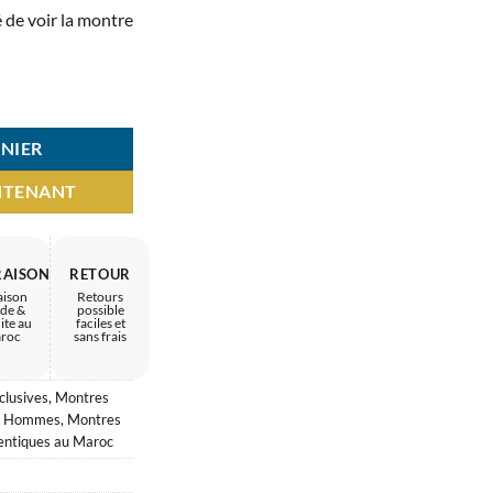
MAD.
1.450 MAD.
 de voir la montre
BOSS – équilibre raffiné
NIER
NTENANT
RAISON
RETOUR
aison
Retours
ide &
possible
ite au
faciles et
roc
sans frais
clusives
,
Montres
ur Hommes
,
Montres
entiques au Maroc