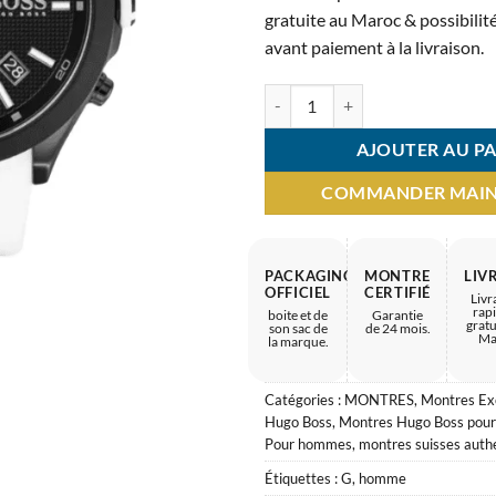
2.900 
gratuite au Maroc & possibilité
avant paiement à la livraison.
quantité de Montre Homme HUGO 
AJOUTER AU PA
COMMANDER MAI
PACKAGING
MONTRE
LIV
OFFICIEL
CERTIFIÉ
Livr
rap
boite et de
Garantie
gratu
son sac de
de 24 mois.
Ma
la marque.
Catégories :
MONTRES
,
Montres Ex
Hugo Boss
,
Montres Hugo Boss po
Pour hommes
,
montres suisses auth
Étiquettes :
G
,
homme