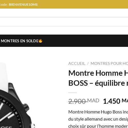
code :
BIENVENUE10MS
MONTRES EN SOLDE
ACCUEIL
/
MONTRES POUR H
Montre Homme
BOSS – équilibre 
Le
2.900
1.450
MAD
M
prix
Montre Homme Hugo Boss inca
initial
du style allemand avec un desi
était :
choix sûr pour l’homme modern