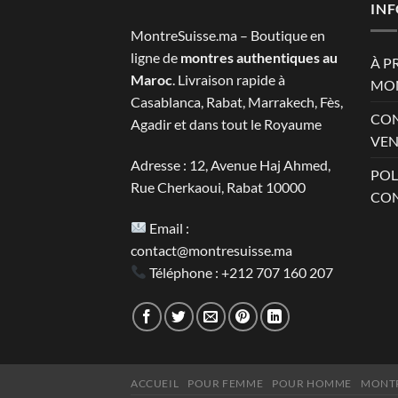
2.800 MAD.
1.390 M
IN
MontreSuisse.ma – Boutique en
ligne de
montres authentiques au
À P
Maroc
. Livraison rapide à
MON
Casablanca, Rabat, Marrakech, Fès,
CON
Agadir et dans tout le Royaume
VEN
Adresse : 12, Avenue Haj Ahmed,
POL
Rue Cherkaoui, Rabat 10000
CON
Email :
contact@montresuisse.ma
Téléphone :
+212 707 160 207
ACCUEIL
POUR FEMME
POUR HOMME
MONTR