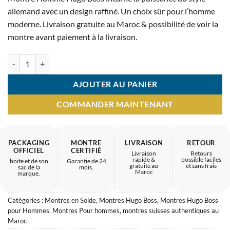
initial
actuel
allemand avec un design raffiné. Un choix sûr pour l’homme
était :
est :
moderne. Livraison gratuite au Maroc & possibilité de voir la
3.900 MAD.
1.800 MAD.
montre avant paiement à la livraison.
quantité de Montre Homme Hugo Boss – présence moderne
AJOUTER AU PANIER
COMMANDER MAINTENANT
PACKAGING
MONTRE
LIVRAISON
RETOUR
OFFICIEL
CERTIFIÉ
Livraison
Retours
rapide &
possible faciles
boite et de son
Garantie de 24
gratuite au
et sans frais
sac de la
mois.
Maroc
marque.
Catégories :
Montres en Solde
,
Montres Hugo Boss
,
Montres Hugo Boss
pour Hommes
,
Montres Pour hommes
,
montres suisses authentiques au
Maroc