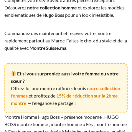
Complétez votre style avec d’autres pièces d’exception.
Découvrez
notre collection homme
et explorez les modèles
emblématiques de
Hugo Boss
pour un look irrésistible.
Commandez dès maintenant et recevez votre montre
rapidement partout au Maroc. Faites le choix du style et de la
qualité avec
MontreSuisse.ma
.
Et si vous surpreniez aussi votre femme ou votre
sœur ?
Offrez-lui une montre raffinée depuis
notre collection
femmes
et profitez de
15% de réduction sur la 2ème
montre
— l’élégance se partage !
Montre Homme Hugo Boss – présence moderne , HUGO
BOSS montre homme , montre homme à Fès , montre homme
à Casablanca , montre livrée à Meknès , authentique , qualité