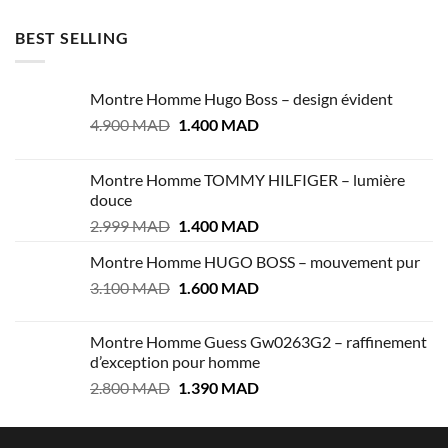
BEST SELLING
Montre Homme Hugo Boss – design évident
Le
Le
4.900
MAD
1.400
MAD
prix
prix
initial
actuel
Montre Homme TOMMY HILFIGER – lumière
était :
est :
douce
4.900 MAD.
1.400 MAD.
Le
Le
2.999
MAD
1.400
MAD
prix
prix
Montre Homme HUGO BOSS – mouvement pur
initial
actuel
Le
Le
3.100
MAD
était :
1.600
MAD
est :
prix
prix
2.999 MAD.
1.400 MAD.
initial
actuel
Montre Homme Guess Gw0263G2 – raffinement
était :
est :
d’exception pour homme
3.100 MAD.
1.600 MAD.
Le
Le
2.800
MAD
1.390
MAD
prix
prix
initial
actuel