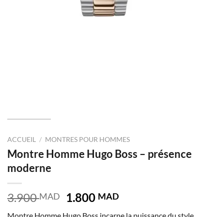
ACCUEIL
/
MONTRES POUR HOMMES
Montre Homme Hugo Boss – présence
moderne
Le
Le
3.900
1.800
MAD
MAD
prix
prix
Montre Homme Hugo Boss incarne la puissance du style