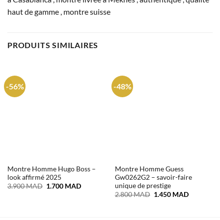
haut de gamme , montre suisse
PRODUITS SIMILAIRES
-56%
-48%
Montre Homme Hugo Boss –
Montre Homme Guess
look affirmé 2025
Gw0262G2 – savoir-faire
unique de prestige
Le
Le
3.900
MAD
1.700
MAD
prix
prix
Le
Le
2.800
MAD
1.450
MAD
initial
actuel
prix
prix
était :
est :
initial
actuel
3.900 MAD.
1.700 MAD.
était :
est :
2.800 MAD.
1.450 MA