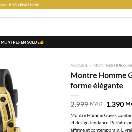
code :
BIENVENUE10MS
MONTRES EN SOLDE
ACCUEIL
/
MONTRES GUESS ,G
Montre Homme G
forme élégante
Le
2.999
1.390
MAD
M
prix
Montre Homme Guess combine
initial
et design tendance. Parfaite po
était :
affirmé et contemporain. Livra