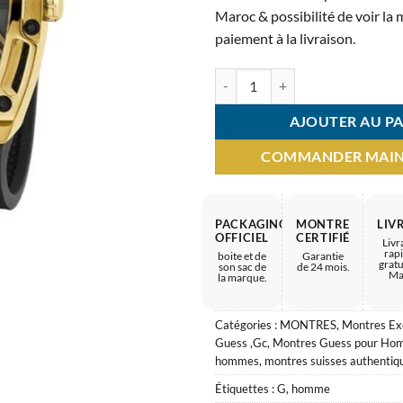
2.999 
Maroc & possibilité de voir la
paiement à la livraison.
quantité de Montre Homme GUESS
AJOUTER AU PA
COMMANDER MAI
PACKAGING
MONTRE
LIV
OFFICIEL
CERTIFIÉ
Livr
rap
boite et de
Garantie
gratu
son sac de
de 24 mois.
Ma
la marque.
Catégories :
MONTRES
,
Montres Ex
Guess ,Gc
,
Montres Guess pour Ho
hommes
,
montres suisses authentiq
Étiquettes :
G
,
homme