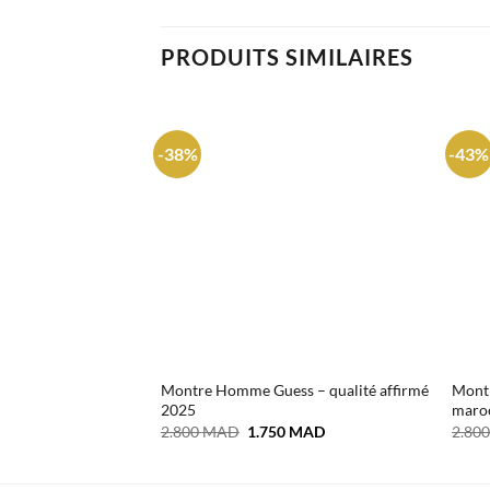
PRODUITS SIMILAIRES
-38%
-43%
Montre Homme Guess – qualité affirmé
Mont
2025
maro
Le
Le
2.800
MAD
1.750
MAD
2.80
prix
prix
initial
actuel
était :
est :