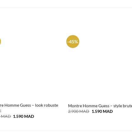
-45%
re Homme Guess – look robuste
Montre Homme Guess – style brut
c
Le
Le
2.900
MAD
1.590
MAD
prix
prix
Le
Le
0
MAD
1.590
MAD
initial
actuel
prix
prix
était :
est :
initial
actuel
2.900 MAD.
1.590 MA
était :
est :