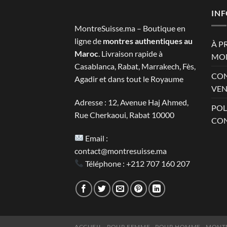
était :
est :
2.800 MAD.
1.390 M
IN
MontreSuisse.ma – Boutique en
ligne de
montres authentiques au
À P
Maroc
. Livraison rapide à
MON
Casablanca, Rabat, Marrakech, Fès,
CON
Agadir et dans tout le Royaume
VEN
Adresse : 12, Avenue Haj Ahmed,
POL
Rue Cherkaoui, Rabat 10000
CON
Email :
contact@montresuisse.ma
Téléphone :
+212 707 160 207
ACCUEIL
POUR FEMME
POUR HOMME
MONTR