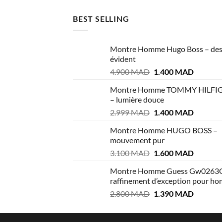
2.800 MAD.
1.750 MAD.
BEST SELLING
Montre Homme Hugo Boss – des
évident
Le
Le
4.900
MAD
1.400
MAD
prix
prix
Montre Homme TOMMY HILFI
initial
actuel
– lumière douce
était :
est :
Le
Le
2.999
MAD
1.400
MAD
4.900 MAD.
1.400 M
prix
prix
Montre Homme HUGO BOSS –
initial
actuel
mouvement pur
était :
est :
Le
Le
3.100
MAD
1.600
MAD
2.999 MAD.
1.400 M
prix
prix
Montre Homme Guess Gw0263
initial
actuel
raffinement d’exception pour h
était :
est :
Le
Le
2.800
MAD
1.390
MAD
3.100 MAD.
1.600 M
prix
prix
initial
actuel