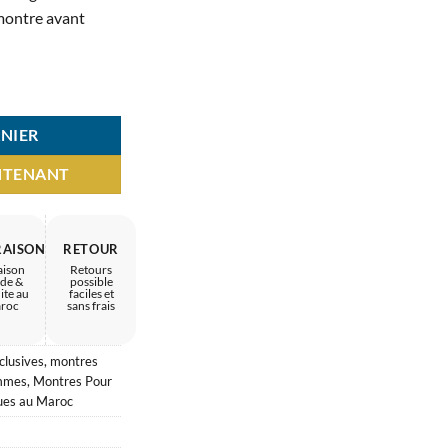
MAD.
1.390 MAD.
 montre avant
 – forme élégante
NIER
NTENANT
RAISON
RETOUR
aison
Retours
ide &
possible
ite au
faciles et
roc
sans frais
clusives
,
montres
mmes
,
Montres Pour
ues au Maroc