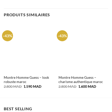
PRODUITS SIMILAIRES
-43%
-43%
Montre Homme Guess – look
Montre Homme Guess –
robuste maroc
charisme authentique maroc
Le
Le
Le
Le
2.800
MAD
1.590
MAD
2.800
MAD
1.600
MAD
prix
prix
prix
prix
initial
actuel
initial
actuel
était :
est :
était :
est :
2.800 MAD.
1.590 MAD.
2.800 MAD.
1.600 MA
BEST SELLING