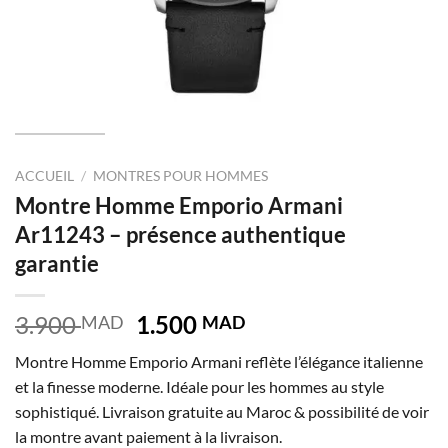
ACCUEIL
/
MONTRES POUR HOMMES
Montre Homme Emporio Armani
Ar11243 – présence authentique
garantie
Le
Le
3.900
1.500
MAD
MAD
prix
prix
Montre Homme Emporio Armani reflète l’élégance italienne
initial
actuel
et la finesse moderne. Idéale pour les hommes au style
était :
est :
sophistiqué. Livraison gratuite au Maroc & possibilité de voir
3.900 MAD.
1.500 MAD.
la montre avant paiement à la livraison.