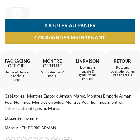
quantité de Montre Homme Emporio Armani Ar11243 – présence auth
AJOUTER AU PANIER
COMMANDER MAINTENANT
PACKAGING
MONTRE
LIVRAISON
RETOUR
OFFICIEL
CERTIFIÉ
Livraison
Retours
rapide &
possible faciles
boite et de son
Garantie de 24
gratuite au
et sans frais
sac de la
mois.
Maroc
marque.
Catégories :
Montres Emporio Armani Maroc
,
Montres Emporio Armani
Pour Hommes
,
Montres en Solde
,
Montres Pour hommes
,
montres
suisses authentiques au Maroc
Étiquette :
homme
Marque :
EMPORIO ARMANI