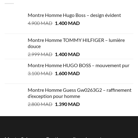
Montre Homme Hugo Boss – design évident
Le
Le
4.900
MAD
1.400
MAD
prix
prix
initial
actuel
Montre Homme TOMMY HILFIGER – lumière
était :
est :
douce
4.900 MAD.
1.400 MAD.
Le
Le
2.999
MAD
1.400
MAD
prix
prix
Montre Homme HUGO BOSS – mouvement pur
initial
actuel
Le
Le
3.100
MAD
était :
1.600
MAD
est :
prix
prix
2.999 MAD.
1.400 MAD.
initial
actuel
Montre Homme Guess Gw0263G2 – raffinement
était :
est :
d’exception pour homme
3.100 MAD.
1.600 MAD.
Le
Le
2.800
MAD
1.390
MAD
prix
prix
initial
actuel
était :
est :
2.800 MAD.
1.390 MAD.