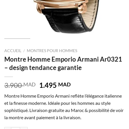
ACCUEIL
/
MONTRES POUR HOMMES
Montre Homme Emporio Armani Ar0321
– design tendance garantie
Le
Le
3.900
1.495
MAD
MAD
prix
prix
Montre Homme Emporio Armani reflète l’élégance italienne
initial
actuel
et la finesse moderne. Idéale pour les hommes au style
était :
est :
sophistiqué. Livraison gratuite au Maroc & possibilité de voir
3.900 MAD.
1.495 MAD.
la montre avant paiement à la livraison.