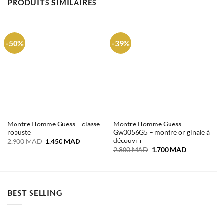
PRODUITS SIMILAIRES
-50%
-39%
Montre Homme Guess – classe
Montre Homme Guess
robuste
Gw0056G5 – montre originale à
découvrir
Le
Le
2.900
MAD
1.450
MAD
prix
prix
Le
Le
2.800
MAD
1.700
MAD
initial
actuel
prix
prix
était :
est :
initial
actuel
2.900 MAD.
1.450 MAD.
était :
est :
2.800 MAD.
1.700 MA
BEST SELLING