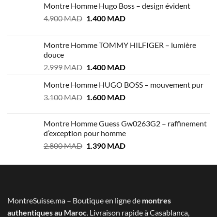
Montre Homme Hugo Boss – design évident
Le
Le
4.900
MAD
1.400
MAD
prix
prix
initial
actuel
Montre Homme TOMMY HILFIGER – lumière
était :
est :
douce
4.900 MAD.
1.400 MAD.
Le
Le
2.999
MAD
1.400
MAD
prix
prix
Montre Homme HUGO BOSS – mouvement pur
initial
actuel
Le
Le
3.100
MAD
était :
1.600
MAD
est :
prix
prix
2.999 MAD.
1.400 MAD.
initial
actuel
Montre Homme Guess Gw0263G2 – raffinement
était :
est :
d’exception pour homme
3.100 MAD.
1.600 MAD.
Le
Le
2.800
MAD
1.390
MAD
prix
prix
initial
actuel
était :
est :
2.800 MAD.
1.390 MAD.
MontreSuisse.ma – Boutique en ligne de
montres
authentiques au Maroc
. Livraison rapide à Casablanca,