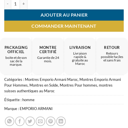
quantité de Montre Homme Emporio Armani Ar0321 – design tendanc
AJOUTER AU PANIER
COMMANDER MAINTENANT
PACKAGING
MONTRE
LIVRAISON
RETOUR
OFFICIEL
CERTIFIÉ
Livraison
Retours
rapide &
possible faciles
boite et de son
Garantie de 24
gratuite au
et sans frais
sac de la
mois.
Maroc
marque.
Catégories :
Montres Emporio Armani Maroc
,
Montres Emporio Armani
Pour Hommes
,
Montres en Solde
,
Montres Pour hommes
,
montres
suisses authentiques au Maroc
Étiquette :
homme
Marque :
EMPORIO ARMANI