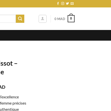
0
0
MAD
ssot –
me
Le
AD
prix
’excellence
actuel
 femme précises
est :
authentique