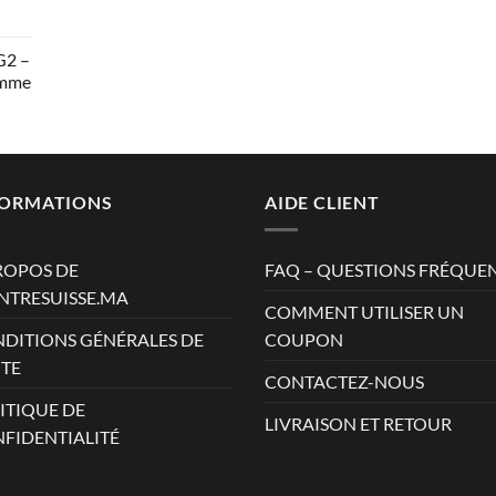
AD.
G2 –
omme
AD.
AD.
FORMATIONS
AIDE CLIENT
ROPOS DE
FAQ – QUESTIONS FRÉQUE
TRESUISSE.MA
COMMENT UTILISER UN
DITIONS GÉNÉRALES DE
COUPON
TE
CONTACTEZ-NOUS
ITIQUE DE
LIVRAISON ET RETOUR
FIDENTIALITÉ