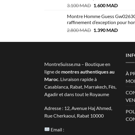
Le
Le
3.100
MAD
1.600
MAD
2.999 MAD.
1.400 M
prix
prix
Montre Homme Guess Gw0263
initial
actuel
raffinement d’exception pour h
était :
est :
Le
Le
2.800
MAD
1.390
MAD
3.100 MAD.
1.600 M
prix
prix
initial
actuel
était :
est :
2.800 MAD.
1.390 M
IN
MontreSuisse.ma – Boutique en
ligne de
montres authentiques au
À P
Maroc
. Livraison rapide à
MON
Casablanca, Rabat, Marrakech, Fès,
CON
Agadir et dans tout le Royaume
VEN
Adresse : 12, Avenue Haj Ahmed,
POL
Rue Cherkaoui, Rabat 10000
CON
Email :