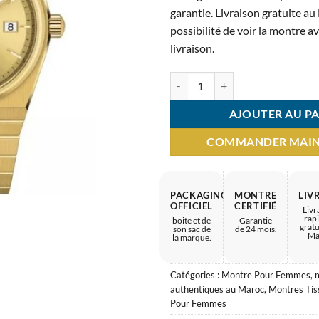
5.300 
garantie. Livraison gratuite a
possibilité de voir la montre a
livraison.
quantité de Montre Femme Tissot
AJOUTER AU PA
COMMANDER MAI
PACKAGING
MONTRE
LIV
OFFICIEL
CERTIFIÉ
Livr
rap
boite et de
Garantie
gratu
son sac de
de 24 mois.
Ma
la marque.
Catégories :
Montre Pour Femmes
,
authentiques au Maroc
,
Montres Tis
Pour Femmes