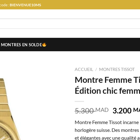
code :
BIENVENUE10MS
MONTRES EN SOLDE
ACCUEIL
/
MONTRES TISSOT
Montre Femme Ti
Édition chic fem
Le
5.300
3.200
MAD
M
prix
Montre Femme Tissot incarne l
initial
horlogère suisse. Des montres
était :
et élégantes avec une qualité 