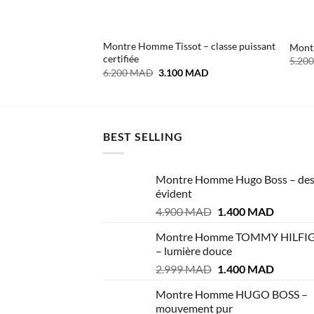
Montre Homme Tissot – classe puissant
Montr
certifiée
5.20
Le
Le
6.200
MAD
3.100
MAD
prix
prix
initial
actuel
était :
est :
6.200 MAD.
3.100 MAD.
BEST SELLING
Montre Homme Hugo Boss – des
évident
Le
Le
4.900
MAD
1.400
MAD
prix
prix
Montre Homme TOMMY HILFI
initial
actuel
– lumière douce
était :
est :
Le
Le
2.999
MAD
1.400
MAD
4.900 MAD.
1.400 M
prix
prix
Montre Homme HUGO BOSS –
initial
actuel
mouvement pur
était :
est :