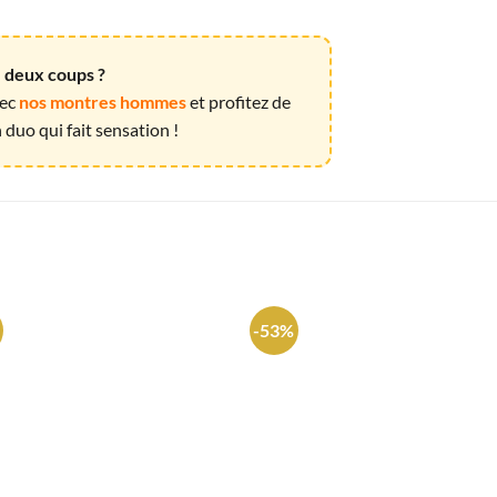
e deux coups ?
vec
nos montres hommes
et profitez de
duo qui fait sensation !
-53%