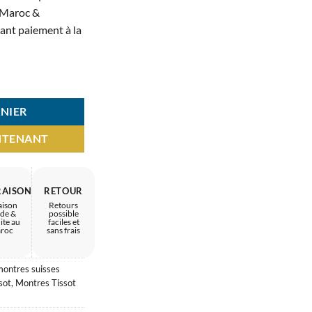
MAD.
3.200 MAD.
u Maroc &
vant paiement à la
 – Édition chic femme
NIER
NTENANT
RAISON
RETOUR
aison
Retours
ide &
possible
ite au
faciles et
roc
sans frais
montres suisses
sot
,
Montres Tissot