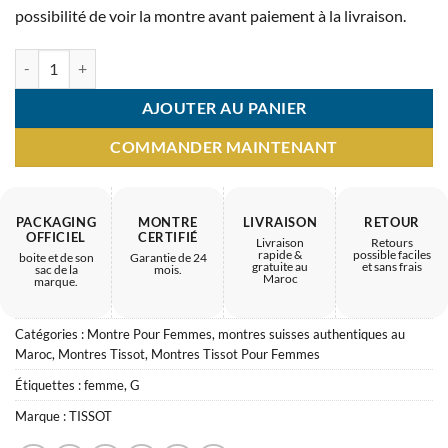
possibilité de voir la montre avant paiement à la livraison.
quantité de Montre Femme Tissot – Produit haut de gamme
AJOUTER AU PANIER
COMMANDER MAINTENANT
PACKAGING
MONTRE
LIVRAISON
RETOUR
OFFICIEL
CERTIFIÉ
Livraison
Retours
rapide &
possible faciles
boite et de son
Garantie de 24
gratuite au
et sans frais
sac de la
mois.
Maroc
marque.
Catégories :
Montre Pour Femmes
,
montres suisses authentiques au
Maroc
,
Montres Tissot
,
Montres Tissot Pour Femmes
Étiquettes :
femme
,
G
Marque :
TISSOT