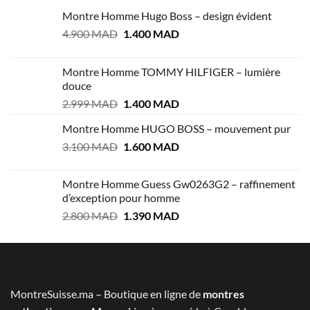
Montre Homme Hugo Boss – design évident
Le
Le
4.900
MAD
1.400
MAD
prix
prix
initial
actuel
Montre Homme TOMMY HILFIGER – lumière
était :
est :
douce
4.900 MAD.
1.400 MAD.
Le
Le
2.999
MAD
1.400
MAD
prix
prix
Montre Homme HUGO BOSS – mouvement pur
initial
actuel
Le
Le
3.100
MAD
était :
1.600
MAD
est :
prix
prix
2.999 MAD.
1.400 MAD.
initial
actuel
Montre Homme Guess Gw0263G2 – raffinement
était :
est :
d’exception pour homme
3.100 MAD.
1.600 MAD.
Le
Le
2.800
MAD
1.390
MAD
prix
prix
initial
actuel
était :
est :
2.800 MAD.
1.390 MAD.
MontreSuisse.ma – Boutique en ligne de
montres