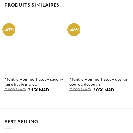
PRODUITS SIMILAIRES
-47%
-48%
Montre Homme Tissot – savoir-
Montre Homme Tissot – design
faire fiable maroc
épuré à découvrir
Le
Le
Le
Le
5.900
MAD
3.150
MAD
5.900
MAD
3.050
MAD
prix
prix
prix
prix
initial
actuel
initial
actuel
était :
est :
était :
est :
5.900 MAD.
3.150 MAD.
5.900 MAD.
3.050 MA
BEST SELLING