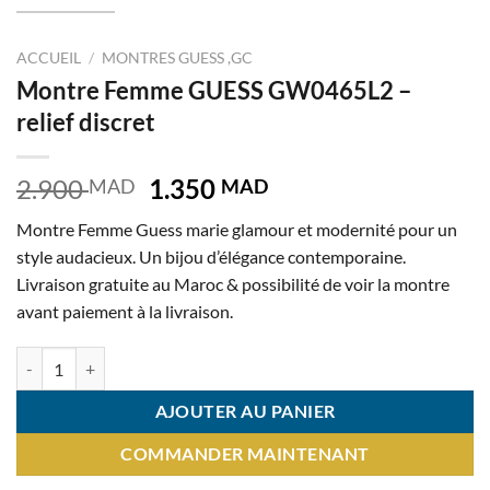
ACCUEIL
/
MONTRES GUESS ,GC
Montre Femme GUESS GW0465L2 –
relief discret
Le
Le
2.900
1.350
MAD
MAD
prix
prix
Montre Femme Guess marie glamour et modernité pour un
initial
actuel
style audacieux. Un bijou d’élégance contemporaine.
était :
est :
Livraison gratuite au Maroc & possibilité de voir la montre
2.900 MAD.
1.350 MAD.
avant paiement à la livraison.
quantité de Montre Femme GUESS GW0465L2 – relief discret
AJOUTER AU PANIER
COMMANDER MAINTENANT