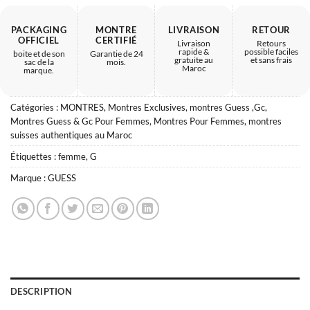
PACKAGING
MONTRE
LIVRAISON
RETOUR
OFFICIEL
CERTIFIÉ
Livraison
Retours
rapide &
possible faciles
boite et de son
Garantie de 24
gratuite au
et sans frais
sac de la
mois.
Maroc
marque.
Catégories :
MONTRES
,
Montres Exclusives
,
montres Guess ,Gc
,
Montres Guess & Gc Pour Femmes
,
Montres Pour Femmes
,
montres
suisses authentiques au Maroc
Étiquettes :
femme
,
G
Marque :
GUESS
DESCRIPTION