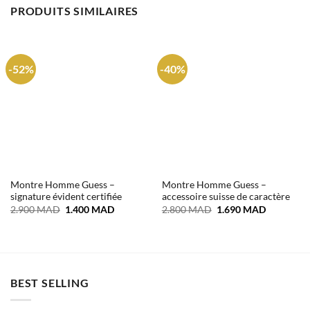
PRODUITS SIMILAIRES
-52%
-40%
Montre Homme Guess –
Montre Homme Guess –
signature évident certifiée
accessoire suisse de caractère
Le
Le
Le
Le
2.900
MAD
1.400
MAD
2.800
MAD
1.690
MAD
prix
prix
prix
prix
initial
actuel
initial
actuel
était :
est :
était :
est :
2.900 MAD.
1.400 MAD.
2.800 MAD.
1.690 MA
BEST SELLING