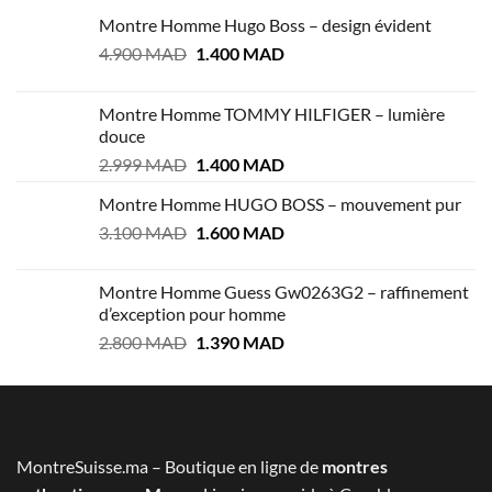
Montre Homme Hugo Boss – design évident
Le
Le
4.900
MAD
1.400
MAD
prix
prix
initial
actuel
Montre Homme TOMMY HILFIGER – lumière
était :
est :
douce
4.900 MAD.
1.400 MAD.
Le
Le
2.999
MAD
1.400
MAD
prix
prix
Montre Homme HUGO BOSS – mouvement pur
initial
actuel
Le
Le
3.100
MAD
était :
1.600
MAD
est :
prix
prix
2.999 MAD.
1.400 MAD.
initial
actuel
Montre Homme Guess Gw0263G2 – raffinement
était :
est :
d’exception pour homme
3.100 MAD.
1.600 MAD.
Le
Le
2.800
MAD
1.390
MAD
prix
prix
initial
actuel
était :
est :
2.800 MAD.
1.390 MAD.
MontreSuisse.ma – Boutique en ligne de
montres