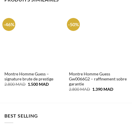
-46%
-50%
Montre Homme Guess –
Montre Homme Guess
signature brute de prestige
Gw0066G2 – raffinement sobre
garantie
Le
Le
2.800
MAD
1.500
MAD
prix
prix
Le
Le
2.800
MAD
1.390
MAD
initial
actuel
prix
prix
était :
est :
initial
actuel
2.800 MAD.
1.500 MAD.
était :
est :
2.800 MAD.
1.390 MA
BEST SELLING