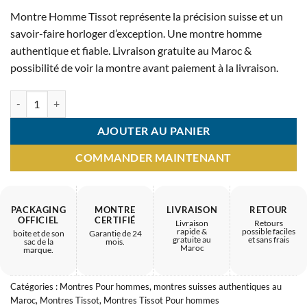
prix
prix
Montre Homme Tissot représente la précision suisse et un
initial
actuel
savoir-faire horloger d’exception. Une montre homme
était :
est :
authentique et fiable. Livraison gratuite au Maroc &
6.200 MAD.
3.150 MAD.
possibilité de voir la montre avant paiement à la livraison.
quantité de Montre Homme Tissot – accessoire d’exception
AJOUTER AU PANIER
COMMANDER MAINTENANT
PACKAGING
MONTRE
LIVRAISON
RETOUR
OFFICIEL
CERTIFIÉ
Livraison
Retours
rapide &
possible faciles
boite et de son
Garantie de 24
gratuite au
et sans frais
sac de la
mois.
Maroc
marque.
Catégories :
Montres Pour hommes
,
montres suisses authentiques au
Maroc
,
Montres Tissot
,
Montres Tissot Pour hommes