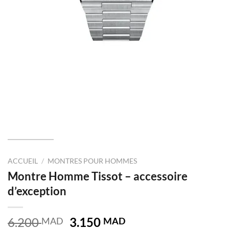
ACCUEIL
/
MONTRES POUR HOMMES
Montre Homme Tissot – accessoire
d’exception
Le
Le
6.200
3.150
MAD
MAD