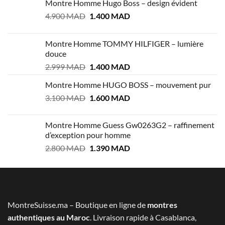
Montre Homme Hugo Boss – design évident
Le
Le
4.900
MAD
1.400
MAD
prix
prix
initial
actuel
Montre Homme TOMMY HILFIGER – lumière
était :
est :
douce
4.900 MAD.
1.400 MAD.
Le
Le
2.999
MAD
1.400
MAD
prix
prix
Montre Homme HUGO BOSS – mouvement pur
initial
actuel
Le
Le
3.100
MAD
était :
1.600
MAD
est :
prix
prix
2.999 MAD.
1.400 MAD.
initial
actuel
Montre Homme Guess Gw0263G2 – raffinement
était :
est :
d’exception pour homme
3.100 MAD.
1.600 MAD.
Le
Le
2.800
MAD
1.390
MAD
prix
prix
initial
actuel
était :
est :
2.800 MAD.
1.390 MAD.
MontreSuisse.ma – Boutique en ligne de
montres
authentiques au Maroc
. Livraison rapide à Casablanca,