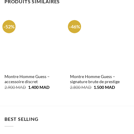
PRODUITS SIMILAIRES
-52%
-46%
Montre Homme Guess –
Montre Homme Guess –
accessoire discret
signature brute de prestige
Le
Le
Le
Le
2.900
MAD
1.400
MAD
2.800
MAD
1.500
MAD
prix
prix
prix
prix
initial
actuel
initial
actuel
était :
est :
était :
est :
2.900 MAD.
1.400 MAD.
2.800 MAD.
1.500 MA
BEST SELLING