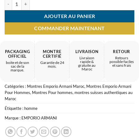
quantité de Montre Homme Emporio Armani Ar6114 – look sobre gar
AJOUTER AU PANIER
COMMANDER MAINTENANT
PACKAGING
MONTRE
LIVRAISON
RETOUR
OFFICIEL
CERTIFIÉ
Livraison
Retours
rapide &
possible faciles
boite et de son
Garantie de 24
gratuite au
et sans frais
sac de la
mois.
Maroc
marque.
Catégories :
Montres Emporio Armani Maroc
,
Montres Emporio Armani
Pour Hommes
,
Montres Pour hommes
,
montres suisses authentiques au
Maroc
Étiquette :
homme
Marque :
EMPORIO ARMANI