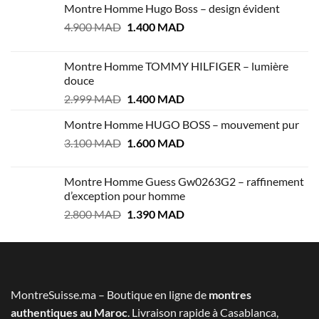
Montre Homme Hugo Boss – design évident
Le
Le
4.900
MAD
1.400
MAD
prix
prix
initial
actuel
Montre Homme TOMMY HILFIGER – lumière
était :
est :
douce
4.900 MAD.
1.400 MAD.
Le
Le
2.999
MAD
1.400
MAD
prix
prix
Montre Homme HUGO BOSS – mouvement pur
initial
actuel
Le
Le
3.100
MAD
était :
1.600
MAD
est :
prix
prix
2.999 MAD.
1.400 MAD.
initial
actuel
Montre Homme Guess Gw0263G2 – raffinement
était :
est :
d’exception pour homme
3.100 MAD.
1.600 MAD.
Le
Le
2.800
MAD
1.390
MAD
prix
prix
initial
actuel
était :
est :
2.800 MAD.
1.390 MAD.
MontreSuisse.ma – Boutique en ligne de
montres
authentiques au Maroc
. Livraison rapide à Casablanca,