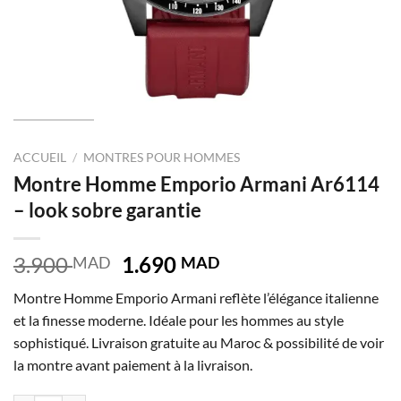
ACCUEIL
/
MONTRES POUR HOMMES
Montre Homme Emporio Armani Ar6114
– look sobre garantie
Le
Le
3.900
1.690
MAD
MAD
prix
prix
Montre Homme Emporio Armani reflète l’élégance italienne
initial
actuel
et la finesse moderne. Idéale pour les hommes au style
était :
est :
sophistiqué. Livraison gratuite au Maroc & possibilité de voir
3.900 MAD.
1.690 MAD.
la montre avant paiement à la livraison.