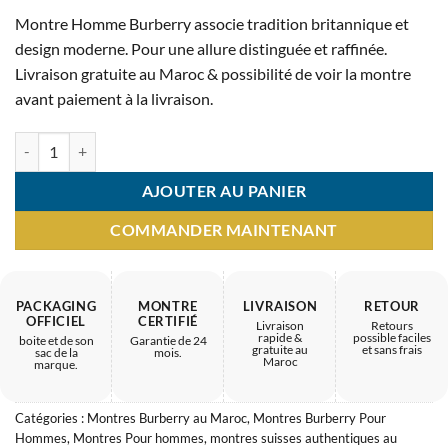
prix
prix
Montre Homme Burberry associe tradition britannique et
initial
actuel
design moderne. Pour une allure distinguée et raffinée.
était :
est :
Livraison gratuite au Maroc & possibilité de voir la montre
5.900 MAD.
2.800 MAD.
avant paiement à la livraison.
quantité de Montre Homme Burberry – design masculin 2025
AJOUTER AU PANIER
COMMANDER MAINTENANT
PACKAGING
MONTRE
LIVRAISON
RETOUR
OFFICIEL
CERTIFIÉ
Livraison
Retours
rapide &
possible faciles
boite et de son
Garantie de 24
gratuite au
et sans frais
sac de la
mois.
Maroc
marque.
Catégories :
Montres Burberry au Maroc
,
Montres Burberry Pour
Hommes
,
Montres Pour hommes
,
montres suisses authentiques au