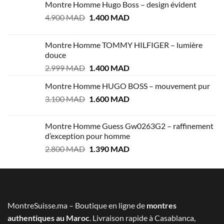
Montre Homme Hugo Boss – design évident
Le
Le
4.900
MAD
1.400
MAD
prix
prix
initial
actuel
Montre Homme TOMMY HILFIGER – lumière
était :
est :
douce
4.900 MAD.
1.400 MAD.
Le
Le
2.999
MAD
1.400
MAD
prix
prix
Montre Homme HUGO BOSS – mouvement pur
initial
actuel
Le
Le
3.100
MAD
était :
1.600
MAD
est :
prix
prix
2.999 MAD.
1.400 MAD.
initial
actuel
Montre Homme Guess Gw0263G2 – raffinement
était :
est :
d’exception pour homme
3.100 MAD.
1.600 MAD.
Le
Le
2.800
MAD
1.390
MAD
prix
prix
initial
actuel
était :
est :
2.800 MAD.
1.390 MAD.
MontreSuisse.ma – Boutique en ligne de
montres
authentiques au Maroc
. Livraison rapide à Casablanca,