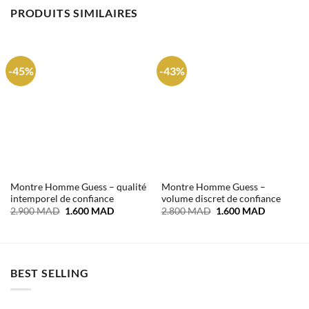
PRODUITS SIMILAIRES
-45%
-43%
Montre Homme Guess – qualité
Montre Homme Guess –
intemporel de confiance
volume discret de confiance
Le
Le
Le
Le
2.900
MAD
1.600
MAD
2.800
MAD
1.600
MAD
prix
prix
prix
prix
initial
actuel
initial
actuel
était :
est :
était :
est :
2.900 MAD.
1.600 MAD.
2.800 MAD.
1.600 MA
BEST SELLING