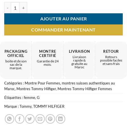
quantité de Montre Femme TOMMY HILFIGER – Look de qualité
AJOUTER AU PANIER
COMMANDER MAINTENANT
PACKAGING
MONTRE
LIVRAISON
RETOUR
OFFICIEL
CERTIFIÉ
Livraison
Retours
rapide &
possible faciles
boite et de son
Garantie de 24
gratuite au
et sans frais
sac de la
mois.
Maroc
marque.
Catégories :
Montre Pour Femmes
,
montres suisses authentiques au
Maroc
,
Montres Tommy Hilfiger
,
Montres Tommy Hilfiger Femmes
Étiquettes :
femme
,
G
Marque :
Tommy
,
TOMMY HILFIGER