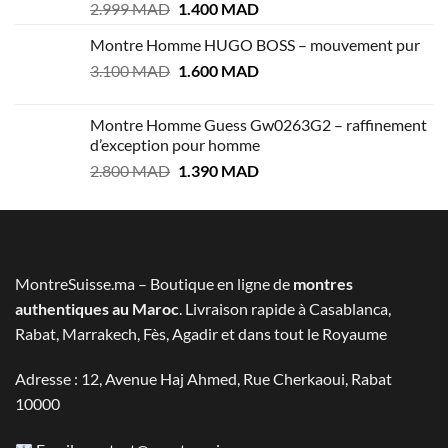
Le
Le
2.999
MAD
1.400
MAD
prix
prix
Montre Homme HUGO BOSS – mouvement pur
initial
actuel
Le
Le
3.100
MAD
était :
1.600
MAD
est :
prix
prix
2.999 MAD.
1.400 MAD.
initial
actuel
Montre Homme Guess Gw0263G2 – raffinement
était :
est :
d’exception pour homme
3.100 MAD.
1.600 MAD.
Le
Le
2.800
MAD
1.390
MAD
prix
prix
initial
actuel
était :
est :
2.800 MAD.
1.390 MAD.
MontreSuisse.ma – Boutique en ligne de
montres
authentiques au Maroc
. Livraison rapide à Casablanca,
Rabat, Marrakech, Fès, Agadir et dans tout le Royaume
Adresse : 12, Avenue Haj Ahmed, Rue Cherkaoui, Rabat
10000