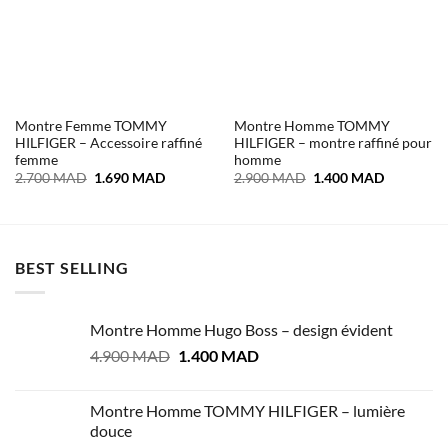
Montre Femme TOMMY
Montre Homme TOMMY
HILFIGER – Accessoire raffiné
HILFIGER – montre raffiné pour
femme
homme
Le
Le
Le
Le
2.700
MAD
1.690
MAD
2.900
MAD
1.400
MAD
prix
prix
prix
prix
initial
actuel
initial
actuel
était :
est :
était :
est :
2.700 MAD.
1.690 MAD.
2.900 MAD.
1.400 MA
BEST SELLING
Montre Homme Hugo Boss – design évident
Le
Le
4.900
MAD
1.400
MAD
prix
prix
initial
actuel
Montre Homme TOMMY HILFIGER – lumière
était :
est :
douce
4.900 MAD.
1.400 MAD.