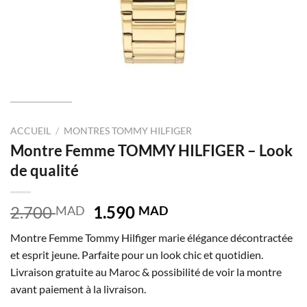
ACCUEIL
/
MONTRES TOMMY HILFIGER
Montre Femme TOMMY HILFIGER – Look
de qualité
Le
Le
2.700
1.590
MAD
MAD
prix
prix
Montre Femme Tommy Hilfiger marie élégance décontractée
initial
actuel
et esprit jeune. Parfaite pour un look chic et quotidien.
était :
est :
Livraison gratuite au Maroc & possibilité de voir la montre
2.700 MAD.
1.590 MAD.
avant paiement à la livraison.