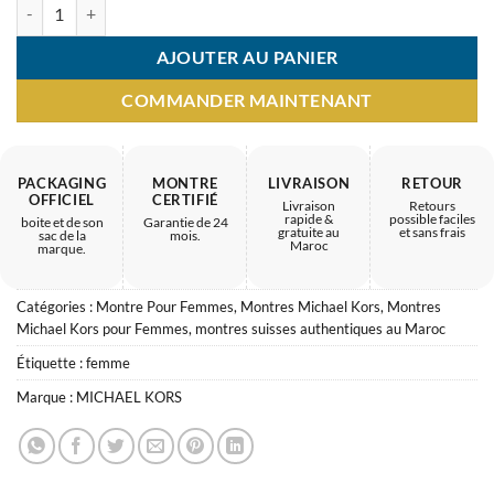
quantité de Montre Femme Michael Kors Mk6626 – Accessoire luxe
AJOUTER AU PANIER
COMMANDER MAINTENANT
PACKAGING
MONTRE
LIVRAISON
RETOUR
OFFICIEL
CERTIFIÉ
Livraison
Retours
rapide &
possible faciles
boite et de son
Garantie de 24
gratuite au
et sans frais
sac de la
mois.
Maroc
marque.
Catégories :
Montre Pour Femmes
,
Montres Michael Kors
,
Montres
Michael Kors pour Femmes
,
montres suisses authentiques au Maroc
Étiquette :
femme
Marque :
MICHAEL KORS