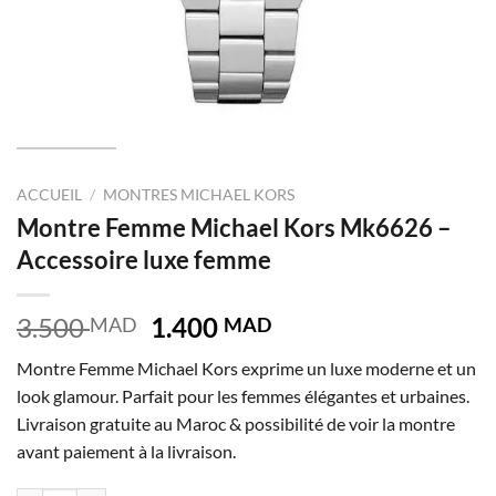
ACCUEIL
/
MONTRES MICHAEL KORS
Montre Femme Michael Kors Mk6626 –
Accessoire luxe femme
Le
Le
3.500
1.400
MAD
MAD
prix
prix
Montre Femme Michael Kors exprime un luxe moderne et un
initial
actuel
look glamour. Parfait pour les femmes élégantes et urbaines.
était :
est :
Livraison gratuite au Maroc & possibilité de voir la montre
3.500 MAD.
1.400 MAD.
avant paiement à la livraison.