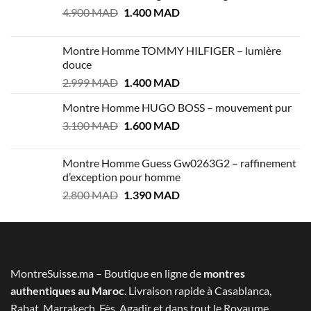
Le
Le
4.900
MAD
1.400
MAD
prix
prix
initial
actuel
Montre Homme TOMMY HILFIGER – lumière
était :
est :
douce
4.900 MAD.
1.400 MAD.
Le
Le
2.999
MAD
1.400
MAD
prix
prix
Montre Homme HUGO BOSS – mouvement pur
initial
actuel
Le
Le
3.100
MAD
était :
1.600
MAD
est :
prix
prix
2.999 MAD.
1.400 MAD.
initial
actuel
Montre Homme Guess Gw0263G2 – raffinement
était :
est :
d’exception pour homme
3.100 MAD.
1.600 MAD.
Le
Le
2.800
MAD
1.390
MAD
prix
prix
initial
actuel
était :
est :
2.800 MAD.
1.390 MAD.
MontreSuisse.ma – Boutique en ligne de
montres
authentiques au Maroc
. Livraison rapide à Casablanca,
Rabat, Marrakech, Fès, Agadir et dans tout le Royaume