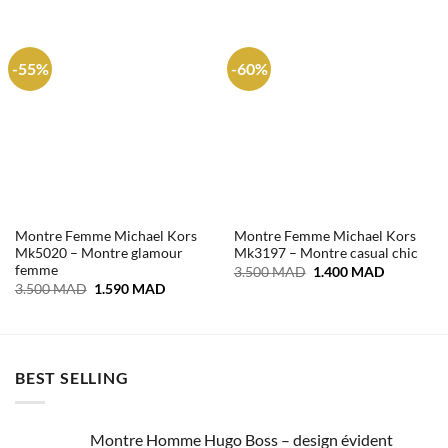
-55%
-60%
Montre Femme Michael Kors
Montre Femme Michael Kors
Mk5020 – Montre glamour
Mk3197 – Montre casual chic
femme
Le
Le
3.500
MAD
1.400
MAD
prix
prix
Le
Le
3.500
MAD
1.590
MAD
initial
actuel
prix
prix
était :
est :
initial
actuel
3.500 MAD.
1.400 MA
était :
est :
3.500 MAD.
1.590 MAD.
BEST SELLING
Montre Homme Hugo Boss – design évident