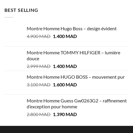
BEST SELLING
Montre Homme Hugo Boss – design évident
Le
Le
4.900
MAD
1.400
MAD
prix
prix
initial
actuel
Montre Homme TOMMY HILFIGER – lumière
était :
est :
douce
4.900 MAD.
1.400 MAD.
Le
Le
2.999
MAD
1.400
MAD
prix
prix
Montre Homme HUGO BOSS – mouvement pur
initial
actuel
Le
Le
3.100
MAD
était :
1.600
MAD
est :
prix
prix
2.999 MAD.
1.400 MAD.
initial
actuel
Montre Homme Guess Gw0263G2 – raffinement
était :
est :
d’exception pour homme
3.100 MAD.
1.600 MAD.
Le
Le
2.800
MAD
1.390
MAD
prix
prix
initial
actuel
était :
est :