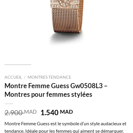
ACCUEIL
/
MONTRES TENDANCE
Montre Femme Guess Gw0508L3 –
Montres pour femmes stylées
Le
Le
2.900
1.540
MAD
MAD
prix
prix
Montre Femme Guess est le symbole d’un style audacieux et
initial
actuel
tendance. Idéale pour les femmes qui aiment se démarquer.