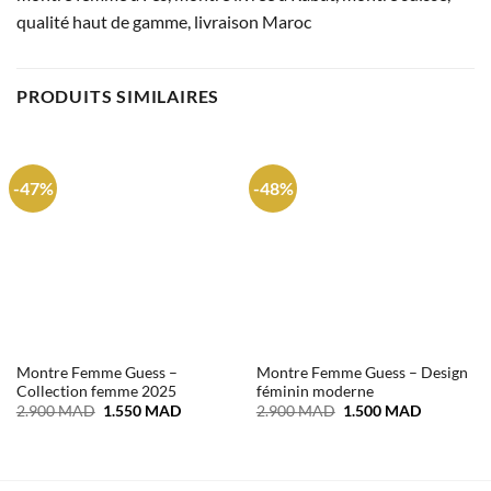
qualité haut de gamme, livraison Maroc
PRODUITS SIMILAIRES
-47%
-48%
Montre Femme Guess –
Montre Femme Guess – Design
Collection femme 2025
féminin moderne
Le
Le
Le
Le
2.900
MAD
1.550
MAD
2.900
MAD
1.500
MAD
prix
prix
prix
prix
initial
actuel
initial
actuel
était :
est :
était :
est :
2.900 MAD.
1.550 MAD.
2.900 MAD.
1.500 MA