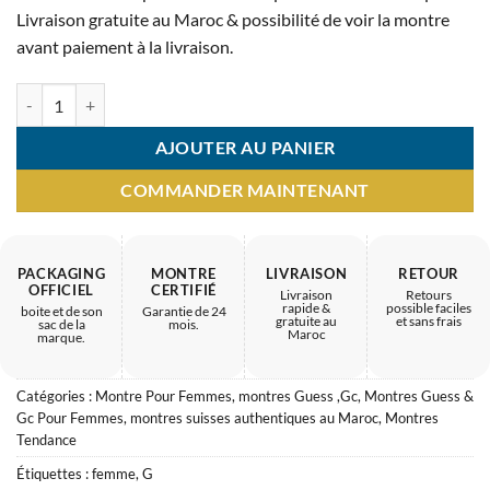
était :
est :
Livraison gratuite au Maroc & possibilité de voir la montre
2.900 MAD.
1.540 MAD.
avant paiement à la livraison.
quantité de Montre Femme Guess Gw0508L3 – Montres pour femmes 
AJOUTER AU PANIER
COMMANDER MAINTENANT
PACKAGING
MONTRE
LIVRAISON
RETOUR
OFFICIEL
CERTIFIÉ
Livraison
Retours
rapide &
possible faciles
boite et de son
Garantie de 24
gratuite au
et sans frais
sac de la
mois.
Maroc
marque.
Catégories :
Montre Pour Femmes
,
montres Guess ,Gc
,
Montres Guess &
Gc Pour Femmes
,
montres suisses authentiques au Maroc
,
Montres
Tendance
Étiquettes :
femme
,
G