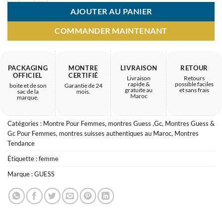
AJOUTER AU PANIER
COMMANDER MAINTENANT
PACKAGING
MONTRE
LIVRAISON
RETOUR
OFFICIEL
CERTIFIÉ
Livraison
Retours
rapide &
possible faciles
boite et de son
Garantie de 24
gratuite au
et sans frais
sac de la
mois.
Maroc
marque.
Catégories :
Montre Pour Femmes
,
montres Guess ,Gc
,
Montres Guess &
Gc Pour Femmes
,
montres suisses authentiques au Maroc
,
Montres
Tendance
Étiquette :
femme
Marque :
GUESS