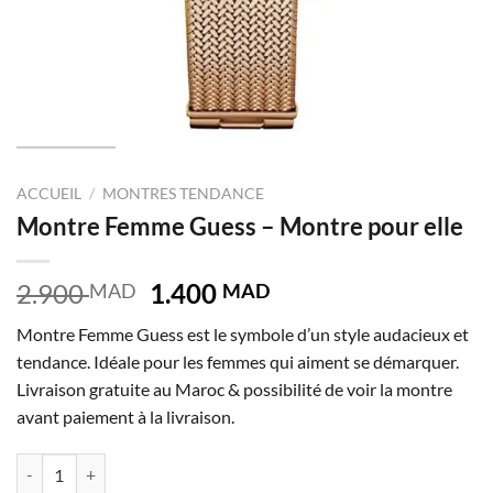
ACCUEIL
/
MONTRES TENDANCE
Montre Femme Guess – Montre pour elle
Le
Le
2.900
1.400
MAD
MAD
prix
prix
Montre Femme Guess est le symbole d’un style audacieux et
initial
actuel
tendance. Idéale pour les femmes qui aiment se démarquer.
était :
est :
Livraison gratuite au Maroc & possibilité de voir la montre
2.900 MAD.
1.400 MAD.
avant paiement à la livraison.
quantité de Montre Femme Guess – Montre pour elle