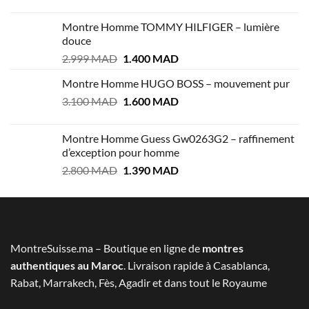
prix
prix
initial
actuel
Montre Homme TOMMY HILFIGER – lumière
était :
est :
douce
4.900 MAD.
1.400 MAD.
Le
Le
2.999
MAD
1.400
MAD
prix
prix
Montre Homme HUGO BOSS – mouvement pur
initial
actuel
Le
Le
3.100
MAD
était :
1.600
MAD
est :
prix
prix
2.999 MAD.
1.400 MAD.
initial
actuel
Montre Homme Guess Gw0263G2 – raffinement
était :
est :
d’exception pour homme
3.100 MAD.
1.600 MAD.
Le
Le
2.800
MAD
1.390
MAD
prix
prix
initial
actuel
était :
est :
2.800 MAD.
1.390 MAD.
MontreSuisse.ma – Boutique en ligne de
montres
authentiques au Maroc
. Livraison rapide à Casablanca,
Rabat, Marrakech, Fès, Agadir et dans tout le Royaume