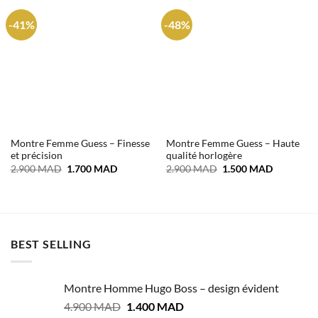
-41%
-48%
Montre Femme Guess – Finesse
Montre Femme Guess – Haute
et précision
qualité horlogère
Le
Le
Le
Le
2.900
MAD
1.700
MAD
2.900
MAD
1.500
MAD
prix
prix
prix
prix
initial
actuel
initial
actuel
était :
est :
était :
est :
2.900 MAD.
1.700 MAD.
2.900 MAD.
1.500 MA
BEST SELLING
Montre Homme Hugo Boss – design évident
Le
Le
4.900
MAD
1.400
MAD