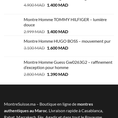
Le
Le
4.900
MAD
1.400
MAD
prix
prix
initial
actuel
Montre Homme TOMMY HILFIGER – lumière
était :
est :
douce
4.900 MAD.
1.400 MAD.
Le
Le
2.999
MAD
1.400
MAD
prix
prix
Montre Homme HUGO BOSS – mouvement pur
initial
actuel
Le
Le
3.100
MAD
était :
1.600
MAD
est :
prix
prix
2.999 MAD.
1.400 MAD.
initial
actuel
Montre Homme Guess Gw0263G2 – raffinement
était :
est :
d’exception pour homme
3.100 MAD.
1.600 MAD.
Le
Le
2.800
MAD
1.390
MAD
prix
prix
initial
actuel
était :
est :
2.800 MAD.
1.390 MAD.
MontreSuisse.ma – Boutique en ligne de
montres
authentiques au Maroc
. Livraison rapide à Casablanca,
Rabat, Marrakech, Fès, Agadir et dans tout le Royaume