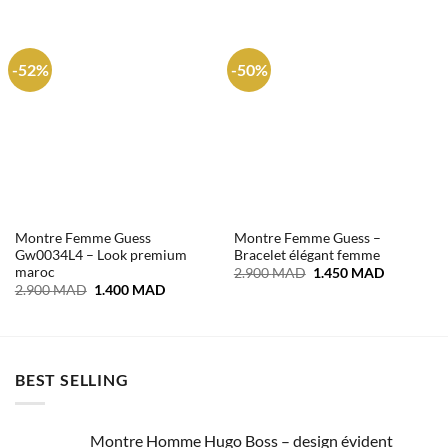
-52%
-50%
Montre Femme Guess
Montre Femme Guess –
Gw0034L4 – Look premium
Bracelet élégant femme
maroc
Le
Le
2.900
MAD
1.450
MAD
prix
prix
Le
Le
2.900
MAD
1.400
MAD
initial
actuel
prix
prix
était :
est :
initial
actuel
2.900 MAD.
1.450 MA
était :
est :
2.900 MAD.
1.400 MAD.
BEST SELLING
Montre Homme Hugo Boss – design évident