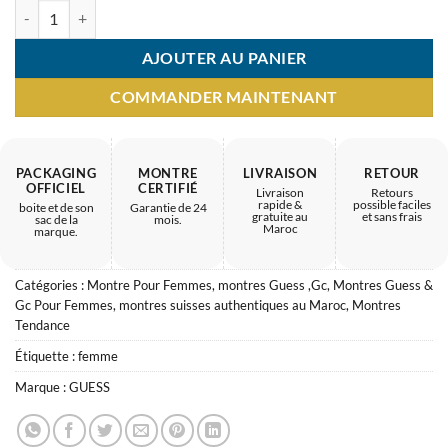
quantité de Montre Femme Guess – Montre originale garantie
AJOUTER AU PANIER
COMMANDER MAINTENANT
PACKAGING
MONTRE
LIVRAISON
RETOUR
OFFICIEL
CERTIFIÉ
Livraison
Retours
rapide &
possible faciles
boite et de son
Garantie de 24
gratuite au
et sans frais
sac de la
mois.
Maroc
marque.
Catégories :
Montre Pour Femmes
,
montres Guess ,Gc
,
Montres Guess &
Gc Pour Femmes
,
montres suisses authentiques au Maroc
,
Montres
Tendance
Étiquette :
femme
Marque :
GUESS