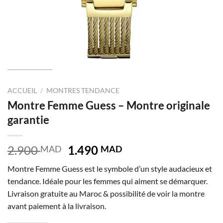
ACCUEIL
/
MONTRES TENDANCE
Montre Femme Guess – Montre originale
garantie
Le
Le
2.900
1.490
MAD
MAD
prix
prix
Montre Femme Guess est le symbole d’un style audacieux et
initial
actuel
tendance. Idéale pour les femmes qui aiment se démarquer.
était :
est :
Livraison gratuite au Maroc & possibilité de voir la montre
2.900 MAD.
1.490 MAD.
avant paiement à la livraison.