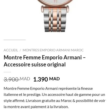
ACCUEIL
/
MONTRES EMPORIO ARMANI MAROC
Montre Femme Emporio Armani –
Accessoire suisse original
Le
Le
3.900
1.390
MAD
MAD
prix
prix
Montre Femme Emporio Armani représente la finesse
initial
actuel
italienne et le prestige. Un accessoire haut de gamme pour un
était :
est :
style affirmé. Livraison gratuite au Maroc & possibilité de voir
3.900 MAD.
1.390 MAD.
la montre avant paiement à la livraison.