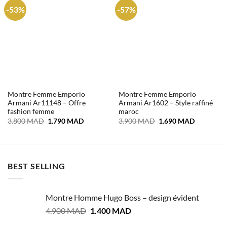
-53%
-57%
Montre Femme Emporio
Montre Femme Emporio
Armani Ar11148 – Offre
Armani Ar1602 – Style raffiné
fashion femme
maroc
Le
Le
Le
Le
3.800
MAD
1.790
MAD
3.900
MAD
1.690
MAD
prix
prix
prix
prix
initial
actuel
initial
actuel
était :
est :
était :
est :
3.800 MAD.
1.790 MAD.
3.900 MAD.
1.690 MA
BEST SELLING
Montre Homme Hugo Boss – design évident
Le
Le
4.900
MAD
1.400
MAD
prix
prix