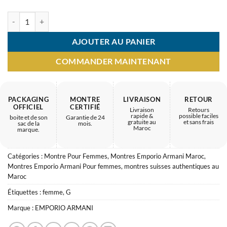
quantité de Montre Femme Emporio Armani – Accessoire suisse origi
AJOUTER AU PANIER
COMMANDER MAINTENANT
PACKAGING
MONTRE
LIVRAISON
RETOUR
OFFICIEL
CERTIFIÉ
Livraison
Retours
rapide &
possible faciles
boite et de son
Garantie de 24
gratuite au
et sans frais
sac de la
mois.
Maroc
marque.
Catégories :
Montre Pour Femmes
,
Montres Emporio Armani Maroc
,
Montres Emporio Armani Pour femmes
,
montres suisses authentiques au
Maroc
Étiquettes :
femme
,
G
Marque :
EMPORIO ARMANI