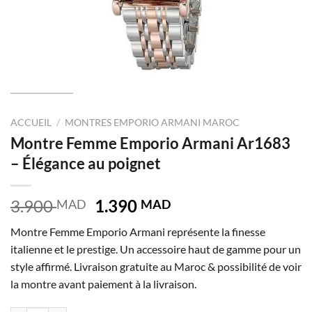
ACCUEIL
/
MONTRES EMPORIO ARMANI MAROC
Montre Femme Emporio Armani Ar1683
– Élégance au poignet
Le
Le
3.900
1.390
MAD
MAD
prix
prix
Montre Femme Emporio Armani représente la finesse
initial
actuel
italienne et le prestige. Un accessoire haut de gamme pour un
était :
est :
style affirmé. Livraison gratuite au Maroc & possibilité de voir
3.900 MAD.
1.390 MAD.
la montre avant paiement à la livraison.