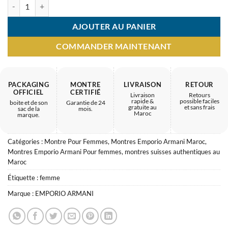
quantité de Montre Femme Emporio Armani Ar1683 – Élégance au po
AJOUTER AU PANIER
COMMANDER MAINTENANT
PACKAGING
MONTRE
LIVRAISON
RETOUR
OFFICIEL
CERTIFIÉ
Livraison
Retours
rapide &
possible faciles
boite et de son
Garantie de 24
gratuite au
et sans frais
sac de la
mois.
Maroc
marque.
Catégories :
Montre Pour Femmes
,
Montres Emporio Armani Maroc
,
Montres Emporio Armani Pour femmes
,
montres suisses authentiques au
Maroc
Étiquette :
femme
Marque :
EMPORIO ARMANI