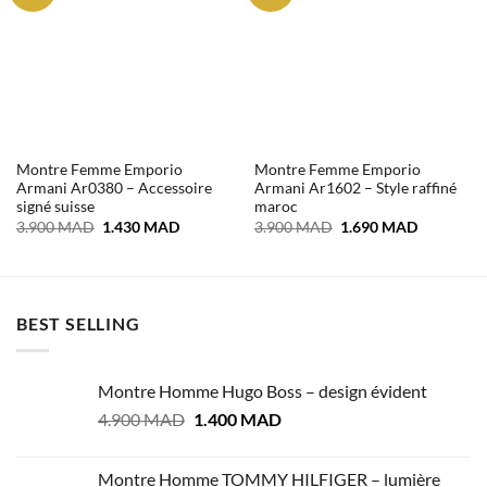
Montre Femme Emporio
Montre Femme Emporio
Armani Ar0380 – Accessoire
Armani Ar1602 – Style raffiné
signé suisse
maroc
Le
Le
Le
Le
3.900
MAD
1.430
MAD
3.900
MAD
1.690
MAD
prix
prix
prix
prix
initial
actuel
initial
actuel
était :
est :
était :
est :
3.900 MAD.
1.430 MAD.
3.900 MAD.
1.690 MA
BEST SELLING
Montre Homme Hugo Boss – design évident
Le
Le
4.900
MAD
1.400
MAD
prix
prix
initial
actuel
Montre Homme TOMMY HILFIGER – lumière
était :
est :