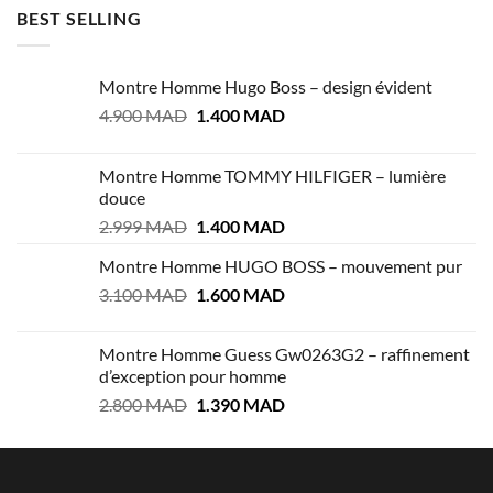
BEST SELLING
Montre Homme Hugo Boss – design évident
Le
Le
4.900
MAD
1.400
MAD
prix
prix
initial
actuel
Montre Homme TOMMY HILFIGER – lumière
était :
est :
douce
4.900 MAD.
1.400 MAD.
Le
Le
2.999
MAD
1.400
MAD
prix
prix
Montre Homme HUGO BOSS – mouvement pur
initial
actuel
Le
Le
3.100
MAD
était :
1.600
MAD
est :
prix
prix
2.999 MAD.
1.400 MAD.
initial
actuel
Montre Homme Guess Gw0263G2 – raffinement
était :
est :
d’exception pour homme
3.100 MAD.
1.600 MAD.
Le
Le
2.800
MAD
1.390
MAD
prix
prix
initial
actuel
était :
est :