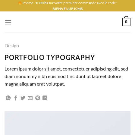
Passer
Promo
-100Dhs
sur votre première commande avec le code :
BIENVENUE10MS
au
contenu
0
Design
PORTFOLIO TYPOGRAPHY
Lorem ipsum dolor sit amet, consectetuer adipiscing elit, sed
diam nonummy nibh euismod tincidunt ut laoreet dolore
magna aliquam erat volutpat.