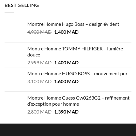
BEST SELLING
Montre Homme Hugo Boss – design évident
Le
Le
4.900
MAD
1.400
MAD
prix
prix
initial
actuel
Montre Homme TOMMY HILFIGER – lumière
était :
est :
douce
4.900 MAD.
1.400 MAD.
Le
Le
2.999
MAD
1.400
MAD
prix
prix
Montre Homme HUGO BOSS – mouvement pur
initial
actuel
Le
Le
3.100
MAD
était :
1.600
MAD
est :
prix
prix
2.999 MAD.
1.400 MAD.
initial
actuel
Montre Homme Guess Gw0263G2 – raffinement
était :
est :
d’exception pour homme
3.100 MAD.
1.600 MAD.
Le
Le
2.800
MAD
1.390
MAD
prix
prix
initial
actuel
était :
est :