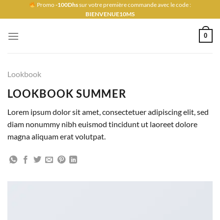
Passer
Promo
-100Dhs
sur votre première commande avec le code :
BIENVENUE10MS
au
contenu
0
Lookbook
LOOKBOOK SUMMER
Lorem ipsum dolor sit amet, consectetuer adipiscing elit, sed
diam nonummy nibh euismod tincidunt ut laoreet dolore
magna aliquam erat volutpat.