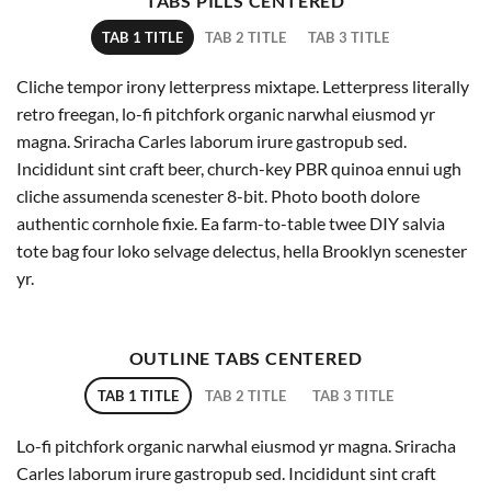
TABS PILLS CENTERED
TAB 1 TITLE
TAB 2 TITLE
TAB 3 TITLE
Cliche tempor irony letterpress mixtape. Letterpress literally
retro freegan, lo-fi pitchfork organic narwhal eiusmod yr
magna. Sriracha Carles laborum irure gastropub sed.
Incididunt sint craft beer, church-key PBR quinoa ennui ugh
cliche assumenda scenester 8-bit. Photo booth dolore
authentic cornhole fixie. Ea farm-to-table twee DIY salvia
tote bag four loko selvage delectus, hella Brooklyn scenester
yr.
OUTLINE TABS CENTERED
TAB 1 TITLE
TAB 2 TITLE
TAB 3 TITLE
Lo-fi pitchfork organic narwhal eiusmod yr magna. Sriracha
Carles laborum irure gastropub sed. Incididunt sint craft