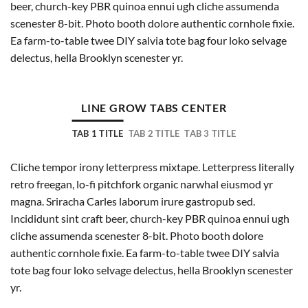
beer, church-key PBR quinoa ennui ugh cliche assumenda
scenester 8-bit. Photo booth dolore authentic cornhole fixie.
Ea farm-to-table twee DIY salvia tote bag four loko selvage
delectus, hella Brooklyn scenester yr.
LINE GROW TABS CENTER
TAB 1 TITLE
TAB 2 TITLE
TAB 3 TITLE
Cliche tempor irony letterpress mixtape. Letterpress literally
retro freegan, lo-fi pitchfork organic narwhal eiusmod yr
magna. Sriracha Carles laborum irure gastropub sed.
Incididunt sint craft beer, church-key PBR quinoa ennui ugh
cliche assumenda scenester 8-bit. Photo booth dolore
authentic cornhole fixie. Ea farm-to-table twee DIY salvia
tote bag four loko selvage delectus, hella Brooklyn scenester
yr.