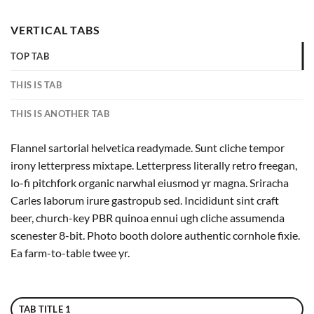
VERTICAL TABS
TOP TAB
THIS IS TAB
THIS IS ANOTHER TAB
Flannel sartorial helvetica readymade. Sunt cliche tempor
irony letterpress mixtape. Letterpress literally retro freegan,
lo-fi pitchfork organic narwhal eiusmod yr magna. Sriracha
Carles laborum irure gastropub sed. Incididunt sint craft
beer, church-key PBR quinoa ennui ugh cliche assumenda
scenester 8-bit. Photo booth dolore authentic cornhole fixie.
Ea farm-to-table twee yr.
TAB TITLE 1