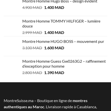
Montre Homme Hugo Boss – design évident
Le
Le
4.900
MAD
1.400
MAD
prix
prix
initial
actuel
Montre Homme TOMMY HILFIGER – lumière
était :
est :
douce
4.900 MAD.
1.400 MAD.
Le
Le
2.999
MAD
1.400
MAD
prix
prix
Montre Homme HUGO BOSS – mouvement pur
initial
actuel
Le
Le
3.100
MAD
était :
1.600
MAD
est :
prix
prix
2.999 MAD.
1.400 MAD.
initial
actuel
Montre Homme Guess Gw0263G2 – raffinement
était :
est :
d’exception pour homme
3.100 MAD.
1.600 MAD.
Le
Le
2.800
MAD
1.390
MAD
prix
prix
initial
actuel
était :
est :
2.800 MAD.
1.390 MAD.
MontreSuisse.ma – Boutique en ligne de
montres
authentiques au Maroc
. Livraison rapide à Casablanca,