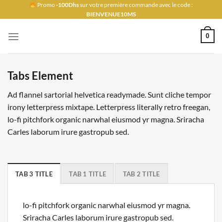
Passer
Promo
-100Dhs
sur votre première commande avec le code :
BIENVENUE10MS
au
contenu
0
Tabs Element
Ad flannel sartorial helvetica readymade. Sunt cliche tempor
irony letterpress mixtape. Letterpress literally retro freegan,
lo-fi pitchfork organic narwhal eiusmod yr magna. Sriracha
Carles laborum irure gastropub sed.
TAB 3 TITLE
TAB 1 TITLE
TAB 2 TITLE
lo-fi pitchfork organic narwhal eiusmod yr magna.
Sriracha Carles laborum irure gastropub sed.