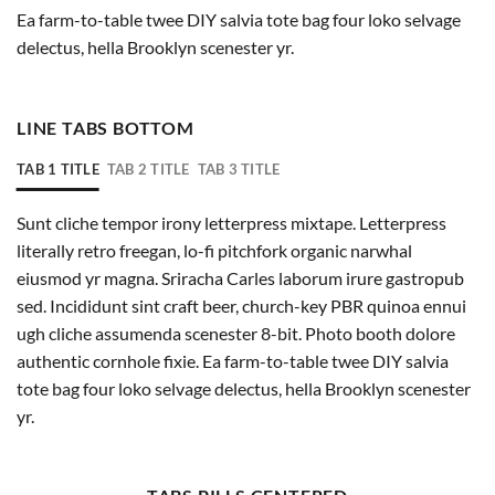
Ea farm-to-table twee DIY salvia tote bag four loko selvage
delectus, hella Brooklyn scenester yr.
LINE TABS BOTTOM
TAB 1 TITLE
TAB 2 TITLE
TAB 3 TITLE
Sunt cliche tempor irony letterpress mixtape. Letterpress
literally retro freegan, lo-fi pitchfork organic narwhal
eiusmod yr magna. Sriracha Carles laborum irure gastropub
sed. Incididunt sint craft beer, church-key PBR quinoa ennui
ugh cliche assumenda scenester 8-bit. Photo booth dolore
authentic cornhole fixie. Ea farm-to-table twee DIY salvia
tote bag four loko selvage delectus, hella Brooklyn scenester
yr.