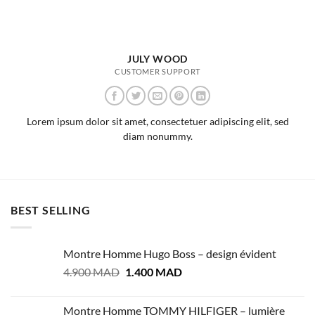
JULY WOOD
CUSTOMER SUPPORT
Lorem ipsum dolor sit amet, consectetuer adipiscing elit, sed
diam nonummy.
BEST SELLING
Montre Homme Hugo Boss – design évident
Le
Le
4.900
MAD
1.400
MAD
prix
prix
initial
actuel
Montre Homme TOMMY HILFIGER – lumière