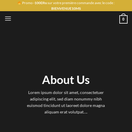
Passer
Promo
-100Dhs
sur votre première commande avec le code :
BIENVENUE10MS
au
contenu
0
About Us
Lorem ipsum dolor sit amet, consectetuer
adipiscing elit, sed diam nonummy nibh
euismod tincidunt ut laoreet dolore magna
aliquam erat volutpat….